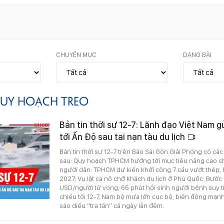
CHUYÊN MỤC
DẠNG BÀI
UY HOẠCH TREO
Bản tin thời sự 12-7: Lãnh đạo Việt Nam g
tới Ấn Độ sau tai nạn tàu du lịch
Bản tin thời sự 12-7 trên Báo Sài Gòn Giải Phóng có các
sau: Quy hoạch TPHCM hướng tới mục tiêu nâng cao c
người dân: TPHCM dự kiến khởi công 7 cầu vượt thép,
2027; Vụ lật ca nô chở khách du lịch ở Phú Quốc: Bước
USD/người tử vong; 65 phút hồi sinh người bệnh suy t
chiều tối 12-7, Nam bộ mưa lớn cục bộ, biển động mạnh
sáo diều “tra tấn” cả ngày lẫn đêm.