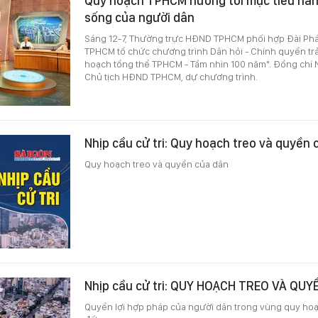
Quy hoạch TPHCM hướng tới mục tiêu nân
sống của người dân
Sáng 12-7, Thường trực HĐND TPHCM phối hợp Đài Phá
TPHCM tổ chức chương trình Dân hỏi - Chính quyền trả 
hoạch tổng thể TPHCM - Tầm nhìn 100 năm". Đồng chí
Chủ tịch HĐND TPHCM, dự chương trình.
Nhịp cầu cử tri: Quy hoạch treo và quyền
Quy hoạch treo và quyền của dân
Nhịp cầu cử tri: QUY HOẠCH TREO VÀ QU
Quyền lợi hợp pháp của người dân trong vùng quy hoạ