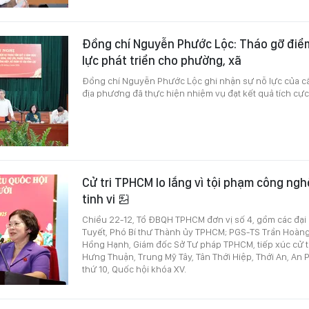
Đồng chí Nguyễn Phước Lộc: Tháo gỡ điể
lực phát triển cho phường, xã
Đồng chí Nguyễn Phước Lộc ghi nhận sự nỗ lực của cấ
địa phương đã thực hiện nhiệm vụ đạt kết quả tích cực
Cử tri TPHCM lo lắng vì tội phạm công ng
tinh vi
Chiều 22-12, Tổ ĐBQH TPHCM đơn vị số 4, gồm các đại 
Tuyết, Phó Bí thư Thành ủy TPHCM; PGS-TS Trần Hoàn
Hồng Hạnh, Giám đốc Sở Tư pháp TPHCM, tiếp xúc cử 
Hưng Thuận, Trung Mỹ Tây, Tân Thới Hiệp, Thới An, An
thứ 10, Quốc hội khóa XV.