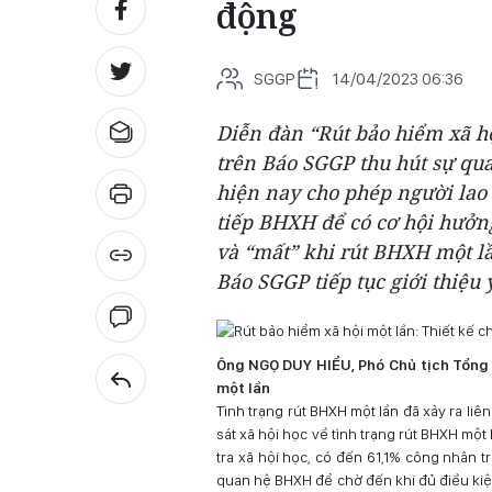
động
SGGP
14/04/2023 06:36
Diễn đàn “Rút bảo hiểm xã hội
trên Báo SGGP thu hút sự qu
hiện nay cho phép người lao
tiếp BHXH để có cơ hội hưởng
và “mất” khi rút BHXH một lần
Báo SGGP tiếp tục giới thiệu 
Ông NGỌ DUY HIỂU, Phó Chủ tịch Tổng 
một lần
Tình trạng rút BHXH một lần đã xảy ra liên
sát xã hội học về tình trạng rút BHXH mộ
tra xã hội học, có đến 61,1% công nhân t
quan hệ BHXH để chờ đến khi đủ điều kiện