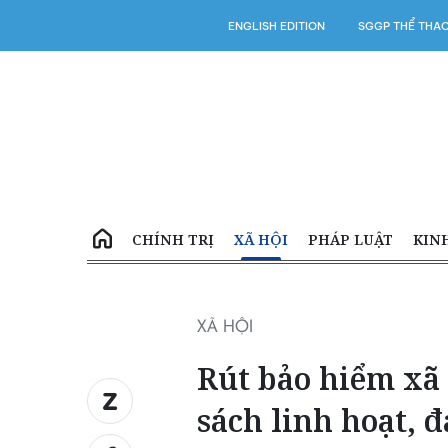
ENGLISH EDITION
SGGP THỂ THA
CHÍNH TRỊ
XÃ HỘI
PHÁP LUẬT
KIN
XÃ HỘI
Rút bảo hiểm xã 
sách linh hoạt, 