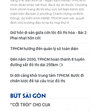
Sáng 5-8, Ban Kinh tế - Ngân sách HĐND TPHCM tổ
chức đoàn khảo sát thực địa 4 dự án thuộc Chương
trình chỉnh trang đô thị khu vực bờ Nam Kênh Đôi
(nằm trên địa bàn 2 phường Chánh Hưng và Bình
Đông), dự kiến trình HĐND TPHCM xem xét, quyết
định chủ trương đầu tư tại Kỳ họp thứ 4.
Giữ hồn di sản giữa cơn lốc đô thị hóa - Bài 2:
Phai nhạt hồn cốt
TPHCM hướng đến quản lý số toàn diện
Đến năm 2030, TPHCM hoàn thành 8 tuyến
đường sắt đô thị dài 255km
Di dời cảng khỏi trung tâm TPHCM: Bước đi
chiến lược để tái cấu trúc đô thị
BÚT SÀI GÒN
“CỞI TRÓI” CHO CUA