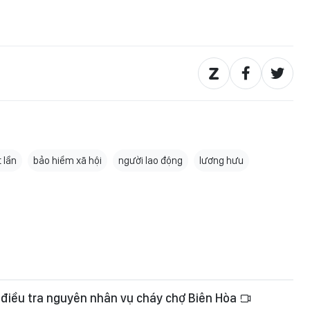
 lần
bảo hiểm xã hội
người lao động
lương hưu
 điều tra nguyên nhân vụ cháy chợ Biên Hòa