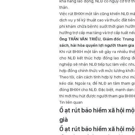
khả năng lao động, NLĐ có nguy cơ trở th
thân.
Việc rút BHXH một lần cũng khiến NLĐ mất
dịch vụ y tế kỹ thuật cao và thuốc đắt t
phí khám chữa bệnh) suốt thời gian hưở
hưởng trợ cấp mai táng và trợ cấp tuất n
Ông TRẦN VĂN TRIỀU, Giám đốc Trung 
sách, hài hòa quyền lợi người tham gia
Khi rút BHXH một lần sẽ gây ra nhiều thi
cho NLĐ kết thúc hợp đồng lao động đ
nghiệp sẽ nhận NLĐ tiếp tục làm việc nh
hợp đồng chính thức với mức lương khởi đ
Theo tôi, cần cách tính hợp lý hơn cho 
kéo dài. Ngoài ra, để NLĐ an tâm tham g
đóng BHXH cho NLĐ. Đặc biệt, mạnh dạn x
thì mới thu hút được người tham gia BHXH
Tin liên quan
Ồ ạt rút bảo hiểm xã hội m
già
Ồ ạt rút bảo hiểm xã hội mộ