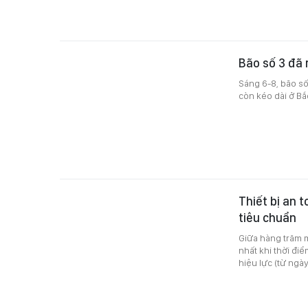
Bão số 3 đã 
Sáng 6-8, bão số
còn kéo dài ở Bắ
Thiết bị an 
tiêu chuẩn
Giữa hàng trăm 
nhất khi thời điể
hiệu lực (từ ngà