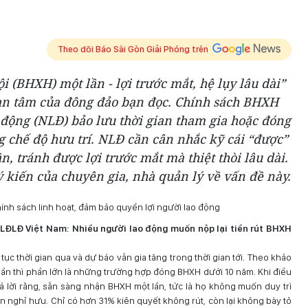
Theo dõi Báo Sài Gòn Giải Phóng trên
 (BHXH) một lần - lợi trước mắt, hệ lụy lâu dài”
an tâm của đông đảo bạn đọc. Chính sách BHXH
 động (NLĐ) bảo lưu thời gian tham gia hoặc đóng
 chế độ hưu trí. NLĐ cần cân nhắc kỹ cái “được”
, tránh được lợi trước mắt mà thiệt thòi lâu dài.
ý kiến của chuyên gia, nhà quản lý về vấn đề này.
LĐLĐ Việt Nam: Nhiều người lao động muốn nộp lại tiền rút BHXH
 tục thời gian qua và dự báo vẫn gia tăng trong thời gian tới. Theo khảo
t lần thì phần lớn là những trường hợp đóng BHXH dưới 10 năm. Khi điều
rả lời rằng, sẵn sàng nhận BHXH một lần, tức là họ không muốn duy trì
 nghỉ hưu. Chỉ có hơn 31% kiên quyết không rút, còn lại không bày tỏ