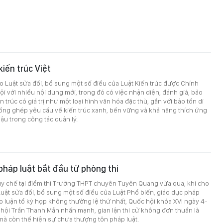
kiến trúc Việt
o Luật sửa đổi, bổ sung một số điều của Luật Kiến trúc được Chính
ội với nhiều nội dung mới, trong đó có việc nhận diện, đánh giá, bảo
n trúc có giá trị như một loại hình văn hóa đặc thù, gắn với bảo tồn di
ồng ghép yêu cầu về kiến trúc xanh, bền vững và khả năng thích ứng
hậu trong công tác quản lý.
háp luật bắt đầu từ phòng thi
uy chế tại điểm thi Trường THPT chuyên Tuyên Quang vừa qua, khi cho
Luật sửa đổi, bổ sung một số điều của Luật Phổ biến, giáo dục pháp
hảo luận tổ kỳ họp không thường lệ thứ nhất, Quốc hội khóa XVI ngày 4-
 hội Trần Thanh Mẫn nhấn mạnh, gian lận thi cử không đơn thuần là
mà còn thể hiện sự chưa thượng tôn pháp luật.