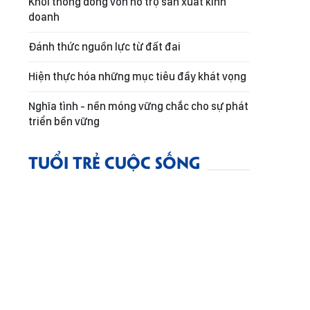
Khơi thông dòng vốn hỗ trợ sản xuất kinh
doanh
Đánh thức nguồn lực từ đất đai
Hiện thực hóa những mục tiêu đầy khát vọng
Nghĩa tình - nền móng vững chắc cho sự phát
triển bền vững
TUỔI TRẺ CUỘC SỐNG