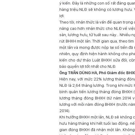
ý kiến. Đây là những con số rất đáng quan 
hàng triệu NLĐ sẽ không có lương hưu. 
lợi.
Theo tôi, nhận thức là vấn đề quan trọn
nâng cao hơn nhận thức cho NLĐ về việc
sản, lương hưu, tử tuất sau này… Nhiều ngư
rút BHXH một lần. Thời gian qua, theo tìm
một lần và mong được nộp lại số tiền đã
nhiên, quy định hiện hành không cho phép
kiến cho dự thảo Luật BHXH sửa đổi, cũn
bảo quyền lợi tốt nhất cho NLĐ.
Ông TRẦN DŨNG HÀ, Phó Giám đốc BHXH
Hiện nay, với mức 22% lương tháng đóng
NLĐ là 2,64 tháng lương. Trong khi mứ
bình quân tiền lương tháng đóng BHXH (
lương tháng đóng BHXH (từ năm 2014 về
lương với mỗi năm đóng BHXH (trước nă
2014).
Khi hưởng BHXH một lần, NLĐ sẽ không c
hưu hàng tháng khi hết tuổi lao động; nế
gian đóng BHXH đã nhận một lần. Không 