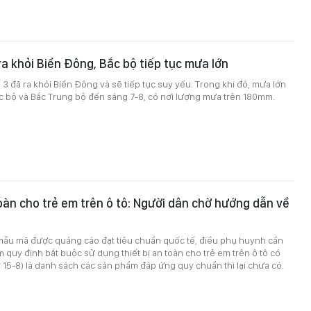
ra khỏi Biển Đông, Bắc bộ tiếp tục mưa lớn
 3 đã ra khỏi Biển Đông và sẽ tiếp tục suy yếu. Trong khi đó, mưa lớn
c bộ và Bắc Trung bộ đến sáng 7-8, có nơi lượng mưa trên 180mm.
toàn cho trẻ em trên ô tô: Người dân chờ hướng dẫn về
mẫu mã được quảng cáo đạt tiêu chuẩn quốc tế, điều phụ huynh cần
m quy định bắt buộc sử dụng thiết bị an toàn cho trẻ em trên ô tô có
y 15-8) là danh sách các sản phẩm đáp ứng quy chuẩn thì lại chưa có.