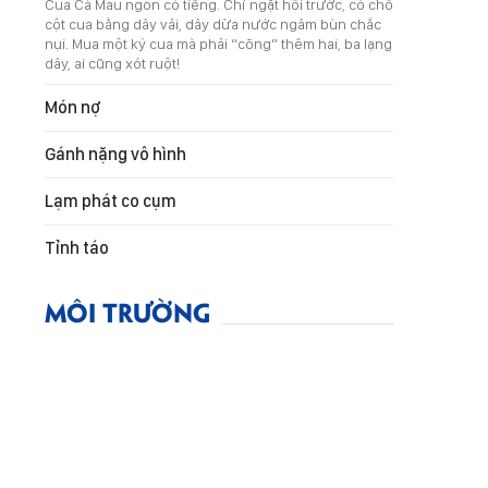
Cua Cà Mau ngon có tiếng. Chỉ ngặt hồi trước, có chỗ
cột cua bằng dây vải, dây dừa nước ngâm bùn chắc
nụi. Mua một ký cua mà phải “cõng” thêm hai, ba lạng
dây, ai cũng xót ruột!
Món nợ
Gánh nặng vô hình
Lạm phát co cụm
Tỉnh táo
MÔI TRƯỜNG