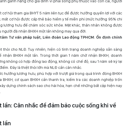
ành gánh nặng cho gia đình vì phải sống phụ thuộc vào con cái, người
 cơ hội tham gia BHYT 5 năm liên tục để được hưởng quyền lợi với các
iền; mất cơ hội được cấp thẻ bảo hiểm y tế miễn phí (mức hưởng 95% chi
ng lương hưu để chăm sóc sức khỏe. Mặt khác, thân nhân không được
ếu người đã nhận BHXH một lần không may qua đời.
tâm Tư vấn pháp luật, Liên đoàn Lao động TPHCM: Ổn định chính
ệt thòi cho NLĐ. Tuy nhiên, hiện có tình trạng doanh nghiệp sẵn sàng
ể nhận BHXH một lần. Trong thời gian 1 năm chờ nhận BHXH, doanh
ưng không có hợp đồng lao động, không có chế độ, sau 1 năm sẽ ký lại
iểm. Đây là thiệt thòi lớn mà NLĐ cần cân nhắc.
mức hưởng lương hưu, phù hợp với trượt giá trong quá trình đóng BHXH
ia BHXH, cơ quan BHXH cần thanh tra, kiểm tra các doanh nghiệp trốn
ây dựng chính sách sao cho hài hòa, hạn chế những bất cập hiện nay
.
ột lần: Cân nhắc để đảm bảo cuộc sống khi về
t lần