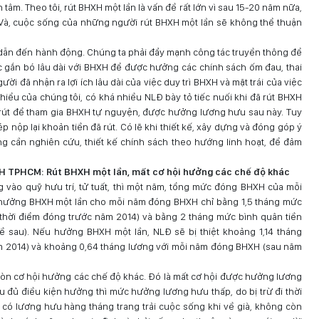
tâm. Theo tôi, rút BHXH một lần là vấn đề rất lớn vì sau 15-20 năm nữa,
Và, cuộc sống của những người rút BHXH một lần sẽ không thể thuận
g dẫn đến hành động. Chúng ta phải đẩy mạnh công tác truyền thông để
 gắn bó lâu dài với BHXH để được hưởng các chính sách ốm đau, thai
ời đã nhận ra lợi ích lâu dài của việc duy trì BHXH và mặt trái của việc
 hiểu của chúng tôi, có khá nhiều NLĐ bày tỏ tiếc nuối khi đã rút BHXH
 rút để tham gia BHXH tự nguyện, được hưởng lương hưu sau này. Tuy
 nộp lại khoản tiền đã rút. Có lẽ khi thiết kế, xây dựng và đóng góp ý
g cần nghiên cứu, thiết kế chính sách theo hướng linh hoạt, để đảm
 TPHCM: Rút BHXH một lần, mất cơ hội hưởng các chế độ khác
 vào quỹ hưu trí, tử tuất, thì một năm, tổng mức đóng BHXH của mỗi
c hưởng BHXH một lần cho mỗi năm đóng BHXH chỉ bằng 1,5 tháng mức
thời điểm đóng trước năm 2014) và bằng 2 tháng mức bình quân tiền
 sau). Nếu hưởng BHXH một lần, NLĐ sẽ bị thiệt khoảng 1,14 tháng
m 2014) và khoảng 0,64 tháng lương với mỗi năm đóng BHXH (sau năm
òn cơ hội hưởng các chế độ khác. Đó là mất cơ hội được hưởng lương
u đủ điều kiện hưởng thì mức hưởng lương hưu thấp, do bị trừ đi thời
có lương hưu hàng tháng trang trải cuộc sống khi về già, không còn