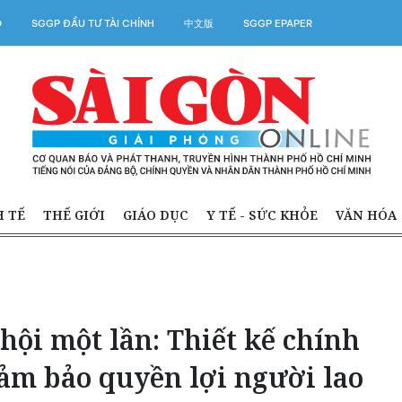
O
SGGP ĐẦU TƯ TÀI CHÍNH
中文版
SGGP EPAPER
H TẾ
THẾ GIỚI
GIÁO DỤC
Y TẾ - SỨC KHỎE
VĂN HÓA
hội một lần: Thiết kế chính
đảm bảo quyền lợi người lao