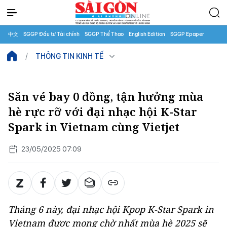
中文
SGGP Đầu tư Tài chính
SGGP Thể Thao
English Edition
SGGP Epaper
THÔNG TIN KINH TẾ
Săn vé bay 0 đồng, tận hưởng mùa
hè rực rỡ với đại nhạc hội K-Star
Spark in Vietnam cùng Vietjet
23/05/2025 07:09
Tháng 6 này, đại nhạc hội Kpop K-Star Spark in
Vietnam được mong chờ nhất mùa hè 2025 sẽ