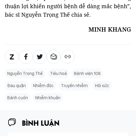
thuận lợi khiến người bệnh dễ dàng mắc bệnh”,
bác sĩ Nguyễn Trọng Thế chia sẻ.
MINH KHANG
Nguyễn Trọng Thế
Tiêu hoá
Bệnh viện 108
Đau quặn
Nhiễm độc
Truyền nhiễm
Hồi sức
Bánh cuốn
Nhiễm khuẩn
BÌNH LUẬN