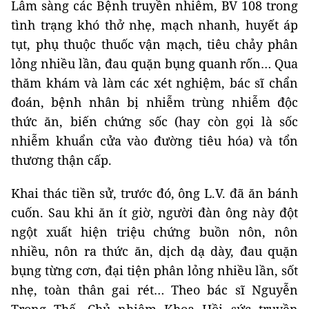
Lâm sàng các Bệnh truyền nhiễm, BV 108 trong
tình trạng khó thở nhẹ, mạch nhanh, huyết áp
tụt, phụ thuộc thuốc vận mạch, tiêu chảy phân
lỏng nhiều lần, đau quặn bụng quanh rốn… Qua
thăm khám và làm các xét nghiệm, bác sĩ chẩn
đoán, bệnh nhân bị nhiễm trùng nhiễm độc
thức ăn, biến chứng sốc (hay còn gọi là sốc
nhiễm khuẩn cửa vào đường tiêu hóa) và tổn
thương thận cấp.
Khai thác tiền sử, trước đó, ông L.V. đã ăn bánh
cuốn. Sau khi ăn ít giờ, người đàn ông này đột
ngột xuất hiện triệu chứng buồn nôn, nôn
nhiều, nôn ra thức ăn, dịch dạ dày, đau quặn
bụng từng cơn, đại tiện phân lỏng nhiều lần, sốt
nhẹ, toàn thân gai rét… Theo bác sĩ Nguyễn