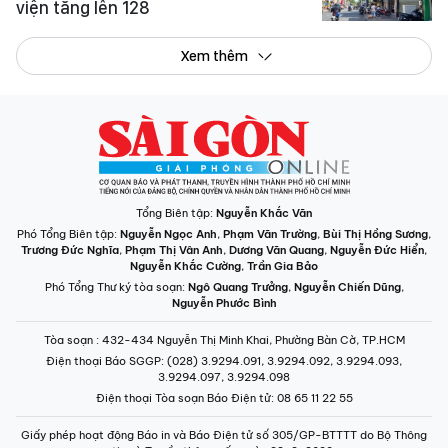
viện tăng lên 128
Xem thêm
Tổng Biên tập:
Nguyễn Khắc Văn
Phó Tổng Biên tập:
Nguyễn Ngọc Anh
,
Phạm Văn Trường
,
Bùi Thị Hồng Sương
,
Trương Đức Nghĩa
,
Phạm Thị Vân Anh
,
Dương Văn Quang
,
Nguyễn Đức Hiển
,
Nguyễn Khắc Cường
,
Trần Gia Bảo
Phó Tổng Thư ký tòa soạn:
Ngô Quang Trưởng
,
Nguyễn Chiến Dũng
,
Nguyễn Phước Bình
Tòa soạn
: 432-434 Nguyễn Thị Minh Khai, Phường Bàn Cờ, TP.HCM
Điện thoại Báo SGGP
: (028) 3.9294.091, 3.9294.092, 3.9294.093,
3.9294.097, 3.9294.098
Điện thoại Tòa soạn Báo Điện tử
: 08 65 11 22 55
Giấy phép hoạt động Báo in và Báo Điện tử số 305/GP-BTTTT do Bộ Thông