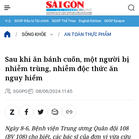
中文
SGGP Đầu tư Tài chính
SGGP Thể Thao
English Edition
SGGP Epaper
SỐNG KHỎE
AN TOÀN THỰC PHẨM
Sau khi ăn bánh cuốn, một người bị
nhiễm trùng, nhiễm độc thức ăn
nguy hiểm
SGGPO
08/06/2024 11:45
Ngày 8-6, Bệnh viện Trung ương Quân đội 108
(BV 108) cho biết, các bác sĩ của đơn vị vừa cứu