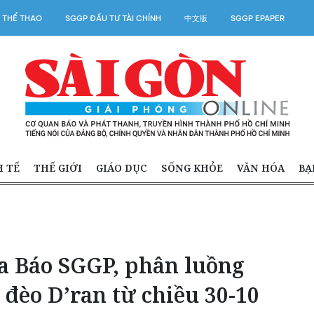
 THỂ THAO
SGGP ĐẦU TƯ TÀI CHÍNH
中文版
SGGP EPAPER
H TẾ
THẾ GIỚI
GIÁO DỤC
SỐNG KHỎE
VĂN HÓA
BẠ
a Báo SGGP, phân luồng
đèo D’ran từ chiều 30-10