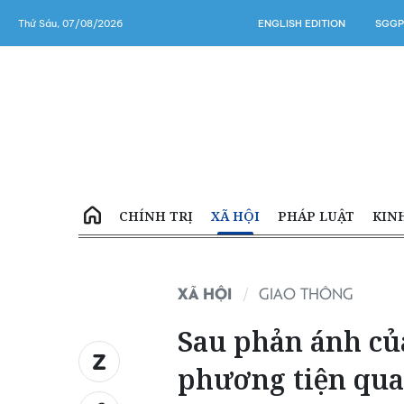
Thứ Sáu, 07/08/2026
ENGLISH EDITION
SGGP
CHÍNH TRỊ
XÃ HỘI
PHÁP LUẬT
KIN
XÃ HỘI
GIAO THÔNG
Sau phản ánh củ
phương tiện qua 