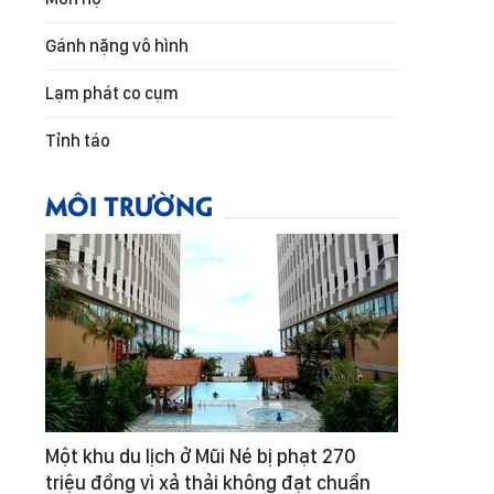
Gánh nặng vô hình
Lạm phát co cụm
Tỉnh táo
MÔI TRƯỜNG
Một khu du lịch ở Mũi Né bị phạt 270
triệu đồng vì xả thải không đạt chuẩn