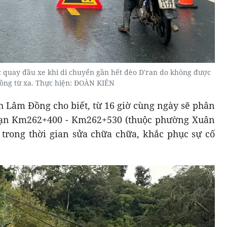
c quay đầu xe khi di chuyển gần hết đèo D'ran do không được
ồng từ xa. Thực hiện: ĐOÀN KIÊN
h Lâm Đồng cho biết, từ 16 giờ cùng ngày sẽ phân
đoạn Km262+400 - Km262+530 (thuộc phường Xuân
 trong thời gian sửa chữa chữa, khắc phục sự cố