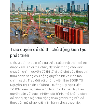
Trao quyền để đô thị chủ động kiến tạo
phát triển
Điều 3 đến Điều 8 của dự thảo Luật Phát triển đô thị
được xem là “lõi thể chế”, đặt nền móng cho việc
chuyển chính quyền đô thị từ vị thế chủ yếu thực thi,
thừa hành sang chủ động quyết định và kiến tạo
chính sách. Trao đổi với phóng viên Báo SGGP, TS
Nguyễn Thị Thiện Trí (ảnh), Trường Đại học Luật
TPHCM, nêu rõ, điểm vượt trội của dự thảo là phân
quyền gắn với trách nhiệm giải trình, mở không gian
để đô thị đặc biệt chủ động tháo gỡ những vấn đề
thực tiễn mà pháp luật hiện hành chưa theo kịp.