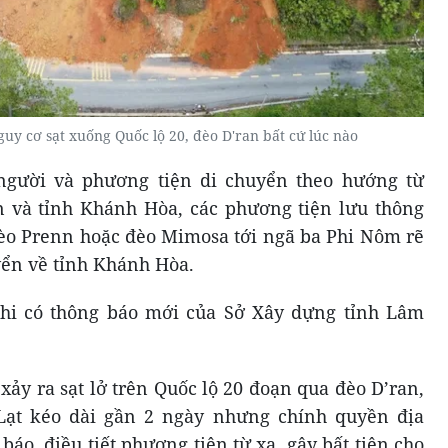
guy cơ sạt xuống Quốc lộ 20, đèo D'ran bất cứ lúc nào
 người và phương tiện di chuyển theo hướng từ
n và tỉnh Khánh Hòa, các phương tiện lưu thông
èo Prenn hoặc đèo Mimosa tới ngã ba Phi Nôm rẽ
uyển về tỉnh Khánh Hòa.
hi có thông báo mới của Sở Xây dựng tỉnh Lâm
 xảy ra sạt lở trên Quốc lộ 20 đoạn qua đèo D’ran,
ạt kéo dài gần 2 ngày nhưng chính quyền địa
áo, điều tiết phương tiện từ xa, gây bất tiện cho