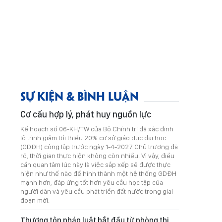
SỰ KIỆN & BÌNH LUẬN
Cơ cấu hợp lý, phát huy nguồn lực
Kế hoạch số 06-KH/TW của Bộ Chính trị đã xác định
lộ trình giảm tối thiểu 20% cơ sở giáo dục đại học
(GDĐH) công lập trước ngày 1-4-2027. Chủ trương đã
rõ, thời gian thực hiện không còn nhiều. Vì vậy, điều
cần quan tâm lúc này là việc sắp xếp sẽ được thực
hiện như thế nào để hình thành một hệ thống GDĐH
mạnh hơn, đáp ứng tốt hơn yêu cầu học tập của
người dân và yêu cầu phát triển đất nước trong giai
đoạn mới.
Thượng tôn pháp luật bắt đầu từ phòng thi