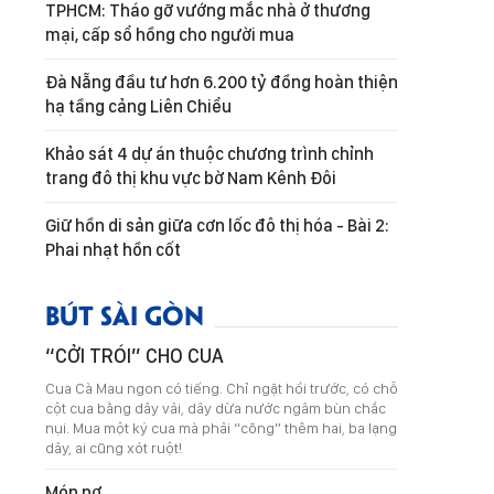
TPHCM: Tháo gỡ vướng mắc nhà ở thương
mại, cấp sổ hồng cho người mua
Đà Nẵng đầu tư hơn 6.200 tỷ đồng hoàn thiện
hạ tầng cảng Liên Chiểu
Khảo sát 4 dự án thuộc chương trình chỉnh
trang đô thị khu vực bờ Nam Kênh Đôi
Giữ hồn di sản giữa cơn lốc đô thị hóa - Bài 2:
Phai nhạt hồn cốt
BÚT SÀI GÒN
“CỞI TRÓI” CHO CUA
Cua Cà Mau ngon có tiếng. Chỉ ngặt hồi trước, có chỗ
cột cua bằng dây vải, dây dừa nước ngâm bùn chắc
nụi. Mua một ký cua mà phải “cõng” thêm hai, ba lạng
dây, ai cũng xót ruột!
Món nợ