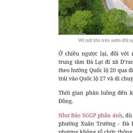
Vết nứt lớn trên sườn đồi n
Ở chiều ngược lại, đối với
trung tâm Đà Lạt đi xã D’ra
theo hướng Quốc lộ 20 qua đ
trái vào Quốc lộ 27 và di ch
Thời gian phân luồng đến k
Đồng.
Như Báo SGGP phản ánh
, dù
phường Xuân Trường - Đà L
phương không tổ chức thông b