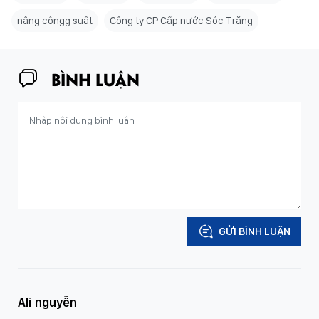
nâng côngg suất
Công ty CP Cấp nước Sóc Trăng
BÌNH LUẬN
GỬI BÌNH LUẬN
Ali nguyễn