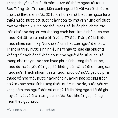
Trong chuyến về quê tết năm 2025 để thăm ngoại tôi tại TP.
Sóc Trăng, tôi đã chứng kiến cảnh ngoại tôi vất vả với chiếc xe
đạp chở theo can nước 30 lít. Khi hỏi ra mới biết quê ngoại tôi bị
thiếu nước, nước dơ, suốt ngày ngoại tôi mở van hứng chỉ được
môt xô chừng 20 lít nước thôi. Ngoại tôi buộc phải chở nước
trên chiếc xe đạp cũ với khoảng cách hơn 1km ở nhà quen cho
nước. Khi tôi hỏi ra mới biết là vùng TP. Sóc Trăng đã bị thiếu
nước nhiều năm nay, Nổi khổ sở lớn nhất của người dân Sóc
Trăng là thiếu nước sinh nhiều năm nay, tại sao địa phương
không hề hay biết để khắc phục cho người dân sử dụng. Tôi
mong nhà máy nước sớm khắc phục tình trạng thiếu nước,
nước dơ, nước yếu để ngoại tôi không còn vất vả đi xin từng can
nước nữa. Trách nhiệm thiếu nước, nước dơ, nước yếu có phải
thuộc về nhà máy nước hay không? Vậy khi nào sẽ chịu trách
nhiệm khắc phục tình trạng thiếu nước, nước dơ, nước yếu sẽ
xong sớm cho người dân sử dụng? Tôi thương ngoại tôi đã già
nay còn vất vả đi xin từng can nước. Sức khoẻ ngoại tôi cạn
mòn theo gọt nước.
Thích
(1)
Trả lời