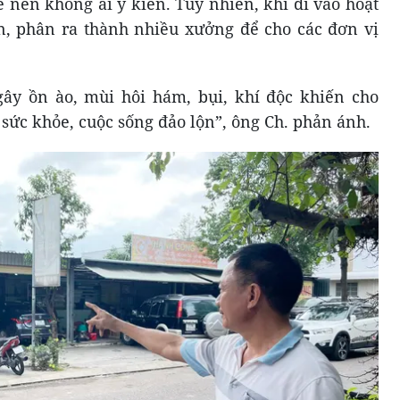
 nên không ai ý kiến. Tuy nhiên, khi đi vào hoạt
n, phân ra thành nhiều xưởng để cho các đơn vị
ây ồn ào, mùi hôi hám, bụi, khí độc khiến cho
sức khỏe, cuộc sống đảo lộn”, ông Ch. phản ánh.