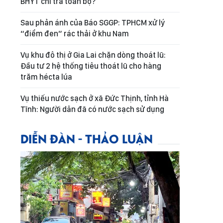
BHYT chi trả toàn bộ?
Sau phản ánh của Báo SGGP: TPHCM xử lý
“điểm đen” rác thải ở khu Nam
Vụ khu đô thị ở Gia Lai chặn dòng thoát lũ:
Đầu tư 2 hệ thống tiêu thoát lũ cho hàng
trăm hécta lúa
Vụ thiếu nước sạch ở xã Đức Thịnh, tỉnh Hà
Tĩnh: Người dân đã có nước sạch sử dụng
DIỄN ĐÀN - THẢO LUẬN