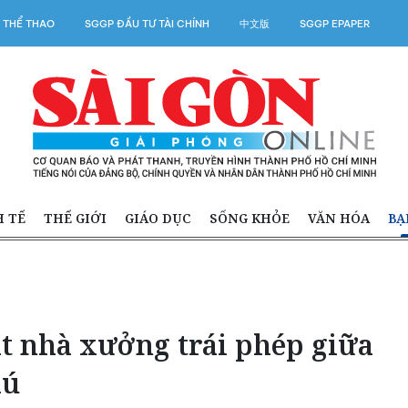
 THỂ THAO
SGGP ĐẦU TƯ TÀI CHÍNH
中文版
SGGP EPAPER
H TẾ
THẾ GIỚI
GIÁO DỤC
SỐNG KHỎE
VĂN HÓA
BẠ
ạt nhà xưởng trái phép giữa
hú