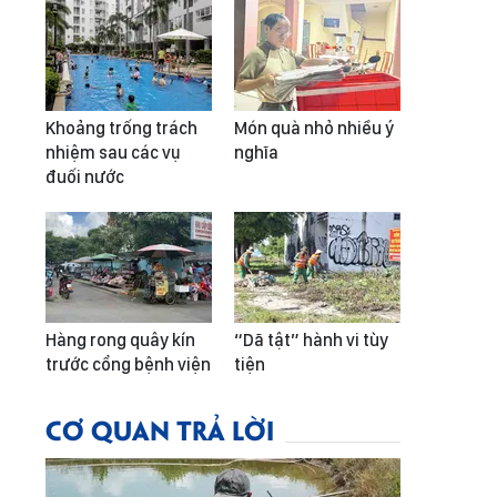
Khoảng trống trách
Món quà nhỏ nhiều ý
nhiệm sau các vụ
nghĩa
đuối nước
Hàng rong quây kín
“Dã tật” hành vi tùy
trước cổng bệnh viện
tiện
CƠ QUAN TRẢ LỜI