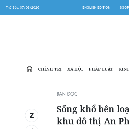
Thứ Sáu, 07/08/2026
ENGLISH EDITION
SGGP
CHÍNH TRỊ
XÃ HỘI
PHÁP LUẬT
KIN
BẠN ĐỌC
Sống khổ bên lo
khu đô thị An P