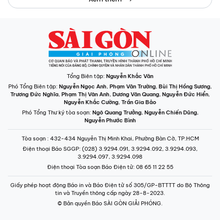
Tổng Biên tập:
Nguyễn Khắc Văn
Phó Tổng Biên tập:
Nguyễn Ngọc Anh
,
Phạm Văn Trường
,
Bùi Thị Hồng Sương
,
Trương Đức Nghĩa
,
Phạm Thị Vân Anh
,
Dương Văn Quang
,
Nguyễn Đức Hiển
,
Nguyễn Khắc Cường
,
Trần Gia Bảo
Phó Tổng Thư ký tòa soạn:
Ngô Quang Trưởng
,
Nguyễn Chiến Dũng
,
Nguyễn Phước Bình
Tòa soạn
: 432-434 Nguyễn Thị Minh Khai, Phường Bàn Cờ, TP.HCM
Điện thoại Báo SGGP
: (028) 3.9294.091, 3.9294.092, 3.9294.093,
3.9294.097, 3.9294.098
Điện thoại Tòa soạn Báo Điện tử
: 08 65 11 22 55
Giấy phép hoạt động Báo in và Báo Điện tử số 305/GP-BTTTT do Bộ Thông
tin và Truyền thông cấp ngày 28-8-2023.
© Bản quyền Báo SÀI GÒN GIẢI PHÓNG.