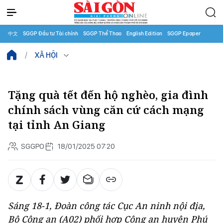
中文
SGGP Đầu tư Tài chính
SGGP Thể Thao
English Edition
SGGP Epaper
XÃ HỘI
Tặng quà tết đến hộ nghèo, gia đình
chính sách vùng căn cứ cách mạng
tại tỉnh An Giang
SGGPO
18/01/2025 07:20
Sáng 18-1, Đoàn công tác Cục An ninh nội địa,
Bộ Công an (A02) phối hợp Công an huyện Phú