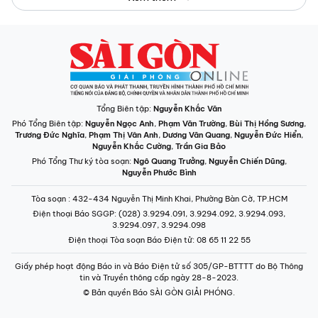
Tổng Biên tập:
Nguyễn Khắc Văn
Phó Tổng Biên tập:
Nguyễn Ngọc Anh
,
Phạm Văn Trường
,
Bùi Thị Hồng Sương
,
Trương Đức Nghĩa
,
Phạm Thị Vân Anh
,
Dương Văn Quang
,
Nguyễn Đức Hiển
,
Nguyễn Khắc Cường
,
Trần Gia Bảo
Phó Tổng Thư ký tòa soạn:
Ngô Quang Trưởng
,
Nguyễn Chiến Dũng
,
Nguyễn Phước Bình
Tòa soạn
: 432-434 Nguyễn Thị Minh Khai, Phường Bàn Cờ, TP.HCM
Điện thoại Báo SGGP
: (028) 3.9294.091, 3.9294.092, 3.9294.093,
3.9294.097, 3.9294.098
Điện thoại Tòa soạn Báo Điện tử
: 08 65 11 22 55
Giấy phép hoạt động Báo in và Báo Điện tử số 305/GP-BTTTT do Bộ Thông
tin và Truyền thông cấp ngày 28-8-2023.
© Bản quyền Báo SÀI GÒN GIẢI PHÓNG.