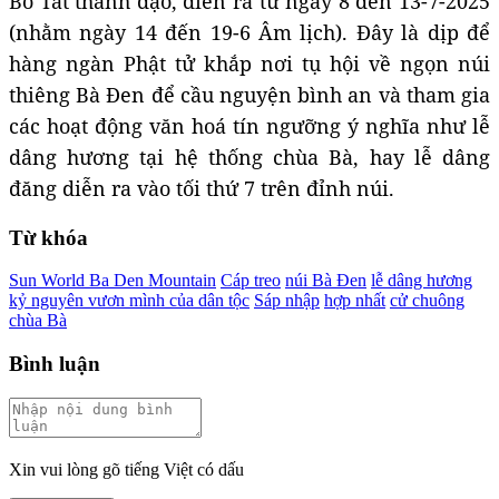
Bồ Tát thành đạo, diễn ra từ ngày 8 đến 13-7-2025
(nhằm ngày 14 đến 19-6 Âm lịch). Đây là dịp để
hàng ngàn Phật tử khắp nơi tụ hội về ngọn núi
thiêng Bà Đen để cầu nguyện bình an và tham gia
các hoạt động văn hoá tín ngưỡng ý nghĩa như lễ
dâng hương tại hệ thống chùa Bà, hay lễ dâng
đăng diễn ra vào tối thứ 7 trên đỉnh núi.
Từ khóa
Sun World Ba Den Mountain
Cáp treo
núi Bà Đen
lễ dâng hương
kỷ nguyên vươn mình của dân tộc
Sáp nhập
hợp nhất
cử chuông
chùa Bà
Bình luận
Xin vui lòng gõ tiếng Việt có dấu