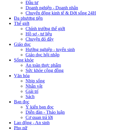
Đầu tư
Doanh nghiệp - Doanh nhân
Chuyển động kinh tế & Đời sống 24H
Đa phương tiện
Thế giới
Chính trường thế giới
Hồ sơ - tư liệu
Chuyện đó đây
Giáo dục
Hướng nghiệp - tuyển sinh
Giáo dục hội nhập
Sống khỏe
An toàn thực phẩm
Sức khỏe cộng đồng
Văn hóa
Nhịp sống
Nhân vật
Giải trí
Sách
Bạn đọc
Ý kiến bạn đọc
Diễn đàn - Thảo luận
Cơ quan trả lời
Lao động - An sinh
Phụ nữ