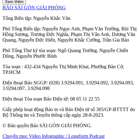
Xem thêm
BÁO SÀI GÒN GIẢI PHÓNG
Tổng Biên tập:
Nguyễn Khắc Văn
Phó Tổng Biên tập:
Nguyễn Ngọc Anh
,
Phạm Văn Trường
,
Bùi Thị
Hồng Sương
,
Trương Đức Nghĩa
,
Phạm Thị Vân Anh
,
Dương Văn
Quang
,
Nguyễn Đức Hiển
,
Nguyễn Khắc Cường
,
Trần Gia Bảo
Phó Tổng Thư ký tòa soạn:
Ngô Quang Trưởng
,
Nguyễn Chiến
Dũng
,
Nguyễn Phước Bình
Tòa soạn
: 432-434 Nguyễn Thị Minh Khai, Phường Bàn Cờ,
TP.HCM
Điện thoại Báo SGGP
: (028) 3.9294.091, 3.9294.092, 3.9294.093,
3.9294.097, 3.9294.098
Điện thoại Tòa soạn Báo Điện tử
: 08 65 11 22 55
Giấy phép hoạt động Báo in và Báo Điện tử số 305/GP-BTTTT do
Bộ Thông tin và Truyền thông cấp ngày 28-8-2023.
© Bản quyền Báo SÀI GÒN GIẢI PHÓNG.
Chuyên mục
Video
Infographic / Longform
Podcast