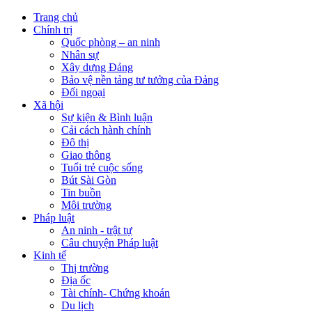
Trang chủ
Chính trị
Quốc phòng – an ninh
Nhân sự
Xây dựng Đảng
Bảo vệ nền tảng tư tưởng của Đảng
Đối ngoại
Xã hội
Sự kiện & Bình luận
Cải cách hành chính
Đô thị
Giao thông
Tuổi trẻ cuộc sống
Bút Sài Gòn
Tin buồn
Môi trường
Pháp luật
An ninh - trật tự
Câu chuyện Pháp luật
Kinh tế
Thị trường
Địa ốc
Tài chính- Chứng khoán
Du lịch