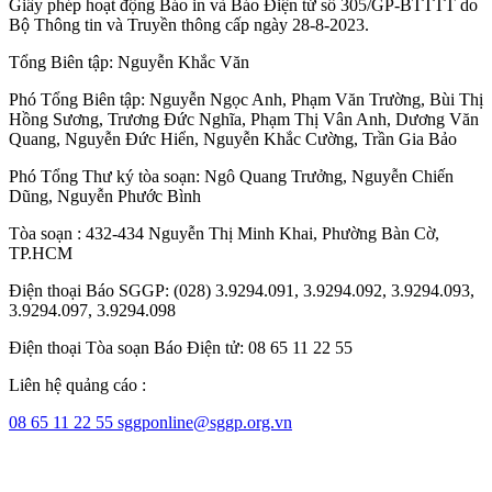
Giấy phép hoạt động Báo in và Báo Điện tử số 305/GP-BTTTT do
Bộ Thông tin và Truyền thông cấp ngày 28-8-2023.
Tổng Biên tập:
Nguyễn Khắc Văn
Phó Tổng Biên tập:
Nguyễn Ngọc Anh
,
Phạm Văn Trường
,
Bùi Thị
Hồng Sương
,
Trương Đức Nghĩa
,
Phạm Thị Vân Anh
,
Dương Văn
Quang
,
Nguyễn Đức Hiển
,
Nguyễn Khắc Cường
,
Trần Gia Bảo
Phó Tổng Thư ký tòa soạn:
Ngô Quang Trưởng
,
Nguyễn Chiến
Dũng
,
Nguyễn Phước Bình
Tòa soạn : 432-434 Nguyễn Thị Minh Khai, Phường Bàn Cờ,
TP.HCM
Điện thoại Báo SGGP: (028) 3.9294.091, 3.9294.092, 3.9294.093,
3.9294.097, 3.9294.098
Điện thoại Tòa soạn Báo Điện tử: 08 65 11 22 55
Liên hệ quảng cáo :
08 65 11 22 55
sggponline@sggp.org.vn