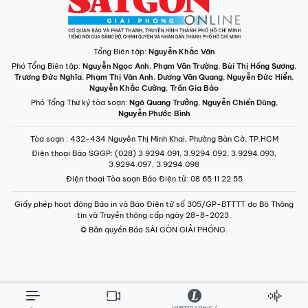
Tổng Biên tập:
Nguyễn Khắc Văn
Phó Tổng Biên tập:
Nguyễn Ngọc Anh
,
Phạm Văn Trường
,
Bùi Thị Hồng Sương
,
Trương Đức Nghĩa
,
Phạm Thị Vân Anh
,
Dương Văn Quang
,
Nguyễn Đức Hiển
,
Nguyễn Khắc Cường
,
Trần Gia Bảo
Phó Tổng Thư ký tòa soạn:
Ngô Quang Trưởng
,
Nguyễn Chiến Dũng
,
Nguyễn Phước Bình
Tòa soạn
: 432-434 Nguyễn Thị Minh Khai, Phường Bàn Cờ, TP.HCM
Điện thoại Báo SGGP
: (028) 3.9294.091, 3.9294.092, 3.9294.093,
3.9294.097, 3.9294.098
Điện thoại Tòa soạn Báo Điện tử
: 08 65 11 22 55
Giấy phép hoạt động Báo in và Báo Điện tử số 305/GP-BTTTT do Bộ Thông
tin và Truyền thông cấp ngày 28-8-2023.
© Bản quyền Báo SÀI GÒN GIẢI PHÓNG.
INFOGRAPHIC /