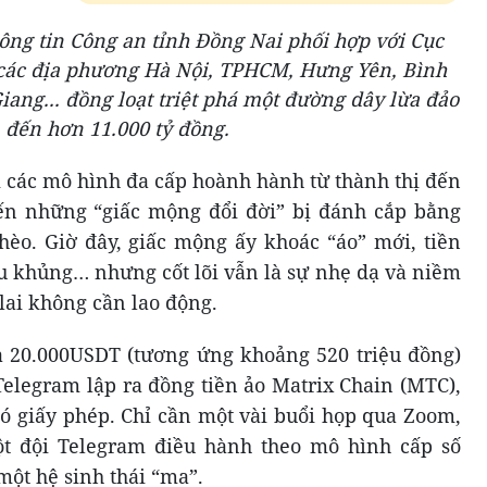
ông tin Công an tỉnh Đồng Nai phối hợp với Cục
 các địa phương Hà Nội, TPHCM, Hưng Yên, Bình
iang... đồng loạt triệt phá một đường dây lừa đảo
n đến hơn 11.000 tỷ đồng.
i các mô hình đa cấp hoành hành từ thành thị đến
đến những “giấc mộng đổi đời” bị đánh cắp bằng
hèo. Giờ đây, giấc mộng ấy khoác “áo” mới, tiền
êu khủng… nhưng cốt lõi vẫn là sự nhẹ dạ và niềm
lai không cần lao động.
 20.000USDT (tương ứng khoảng 520 triệu đồng)
elegram lập ra đồng tiền ảo Matrix Chain (MTC),
có giấy phép. Chỉ cần một vài buổi họp qua Zoom,
một đội Telegram điều hành theo mô hình cấp số
ột hệ sinh thái “ma”.