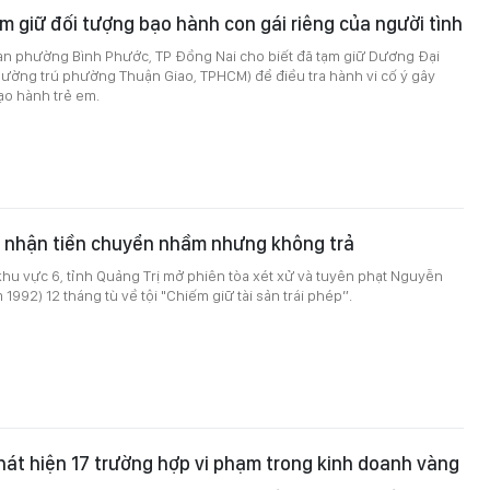
m giữ đối tượng bạo hành con gái riêng của người tình
an phường Bình Phước, TP Đồng Nai cho biết đã tạm giữ Dương Đại
hường trú phường Thuận Giao, TPHCM) để điều tra hành vi cố ý gây
ạo hành trẻ em.
ì nhận tiền chuyển nhầm nhưng không trả
hu vực 6, tỉnh Quảng Trị mở phiên tòa xét xử và tuyên phạt Nguyễn
1992) 12 tháng tù về tội "Chiếm giữ tài sản trái phép”.
hát hiện 17 trường hợp vi phạm trong kinh doanh vàng