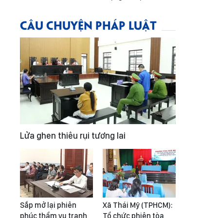
CÂU CHUYỆN PHÁP LUẬT
Lửa ghen thiêu rụi tương lai
Sắp mở lại phiên
Xã Thái Mỹ (TPHCM):
phúc thẩm vụ tranh
Tổ chức phiên tòa