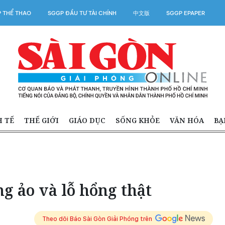
 THỂ THAO
SGGP ĐẦU TƯ TÀI CHÍNH
中文版
SGGP EPAPER
H TẾ
THẾ GIỚI
GIÁO DỤC
SỐNG KHỎE
VĂN HÓA
BẠ
ng ảo và lỗ hổng thật
Theo dõi Báo Sài Gòn Giải Phóng trên