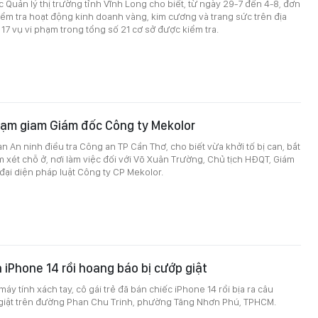
c Quản lý thị trường tỉnh Vĩnh Long cho biết, từ ngày 29-7 đến 4-8, đơn
kiểm tra hoạt động kinh doanh vàng, kim cương và trang sức trên địa
 17 vụ vi phạm trong tổng số 21 cơ sở được kiểm tra.
 tạm giam Giám đốc Công ty Mekolor
n An ninh điều tra Công an TP Cần Thơ, cho biết vừa khởi tố bị can, bắt
 xét chỗ ở, nơi làm việc đối với Võ Xuân Trường, Chủ tịch HĐQT, Giám
đại diện pháp luật Công ty CP Mekolor.
 iPhone 14 rồi hoang báo bị cướp giật
máy tính xách tay, cô gái trẻ đã bán chiếc iPhone 14 rồi bịa ra câu
giật trên đường Phan Chu Trinh, phường Tăng Nhơn Phú, TPHCM.