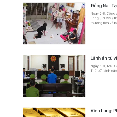
Đồng Nai: Tạ
Ngày 6-8, Công 
Long (SN 1997, t
thương tích và b
Lãnh án tù v
Ngày 6-8, TAND k
Thế Lữ (sinh năm 
Vĩnh Long: P