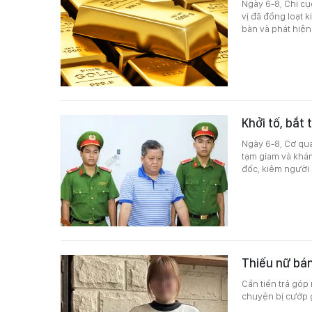
Ngày 6-8, Chi cụ
vị đã đồng loạt 
bàn và phát hiện
Khởi tố, bắt
Ngày 6-8, Cơ qua
tạm giam và khám
đốc, kiêm người 
Thiếu nữ bán
Cần tiền trả góp 
chuyện bị cướp 