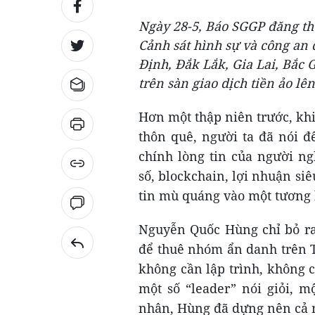
Ngày 28-5, Báo SGGP đăng th
Cảnh sát hình sự và công an
Định, Đắk Lắk, Gia Lai, Bắc G
trên sàn giao dịch tiền ảo lê
Hơn một thập niên trước, kh
thôn quê, người ta đã nói 
chính lòng tin của người ng
số, blockchain, lợi nhuận si
tin mù quáng vào một tương 
Nguyễn Quốc Hùng chỉ bỏ ra
để thuê nhóm ẩn danh trên T
không cần lập trình, không 
một số “leader” nói giỏi, 
nhân, Hùng đã dựng nên cả m