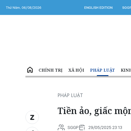
Thứ Năm, 06/08/2026
ENGLISH EDITION
SGGP
CHÍNH TRỊ
XÃ HỘI
PHÁP LUẬT
KIN
PHÁP LUẬT
Tiền ảo, giấc mộ
SGGP
29/05/2025 23:13