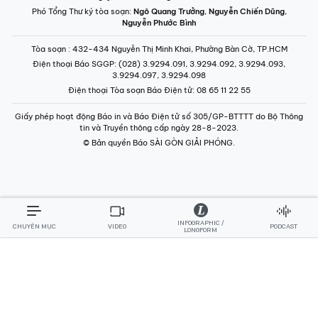
Phó Tổng Thư ký tòa soạn:
Ngô Quang Trưởng
,
Nguyễn Chiến Dũng
,
Nguyễn Phước Bình
Tòa soạn
: 432-434 Nguyễn Thị Minh Khai, Phường Bàn Cờ, TP.HCM
Điện thoại Báo SGGP
: (028) 3.9294.091, 3.9294.092, 3.9294.093,
3.9294.097, 3.9294.098
Điện thoại Tòa soạn Báo Điện tử
: 08 65 11 22 55
Giấy phép hoạt động Báo in và Báo Điện tử số 305/GP-BTTTT do Bộ Thông
tin và Truyền thông cấp ngày 28-8-2023.
© Bản quyền Báo SÀI GÒN GIẢI PHÓNG.
INFOGRAPHIC /
CHUYÊN MỤC
VIDEO
PODCAST
LONGFORM