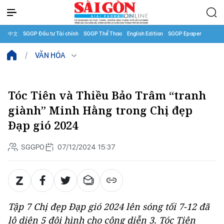
中文
SGGP Đầu tư Tài chính
SGGP Thể Thao
English Edition
SGGP Epaper
VĂN HÓA
Tóc Tiên và Thiều Bảo Trâm “tranh
giành” Minh Hằng trong Chị đẹp
Đạp gió 2024
SGGPO
07/12/2024 15:37
Tập 7 Chị đẹp Đạp gió 2024 lên sóng tối 7-12 đã
lộ diện 5 đội hình cho công diễn 3. Tóc Tiên