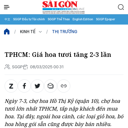
中文
SGGP Đầu tư Tài chính
SGGP Thể Thao
English Edition
SGGP Epaper
KINH TẾ
THỊ TRƯỜNG
TPHCM: Giá hoa tươi tăng 2-3 lần
SGGP
08/03/2025 00:31
Ngày 7-3, chợ hoa Hồ Thị Kỷ (quận 10), chợ hoa
tươi lớn nhất TPHCM, tấp nập khách đến mua
hoa. Tại đây, ngoài hoa cành, các loại giỏ hoa, bó
hoa hồng gói sẵn cũng được bày bán nhiều.