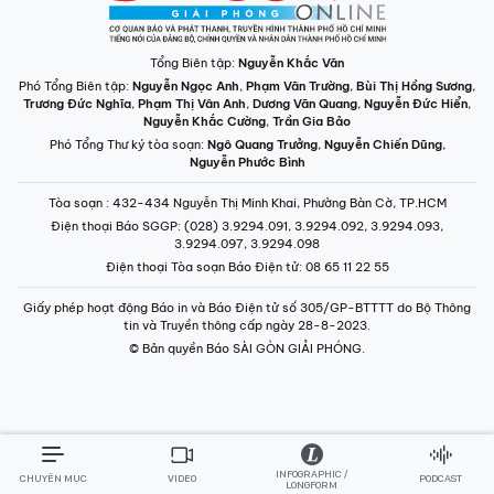
Tổng Biên tập:
Nguyễn Khắc Văn
Phó Tổng Biên tập:
Nguyễn Ngọc Anh
,
Phạm Văn Trường
,
Bùi Thị Hồng Sương
,
Trương Đức Nghĩa
,
Phạm Thị Vân Anh
,
Dương Văn Quang
,
Nguyễn Đức Hiển
,
Nguyễn Khắc Cường
,
Trần Gia Bảo
Phó Tổng Thư ký tòa soạn:
Ngô Quang Trưởng
,
Nguyễn Chiến Dũng
,
Nguyễn Phước Bình
Tòa soạn
: 432-434 Nguyễn Thị Minh Khai, Phường Bàn Cờ, TP.HCM
Điện thoại Báo SGGP
: (028) 3.9294.091, 3.9294.092, 3.9294.093,
3.9294.097, 3.9294.098
Điện thoại Tòa soạn Báo Điện tử
: 08 65 11 22 55
Giấy phép hoạt động Báo in và Báo Điện tử số 305/GP-BTTTT do Bộ Thông
tin và Truyền thông cấp ngày 28-8-2023.
© Bản quyền Báo SÀI GÒN GIẢI PHÓNG.
INFOGRAPHIC /
CHUYÊN MỤC
VIDEO
PODCAST
LONGFORM