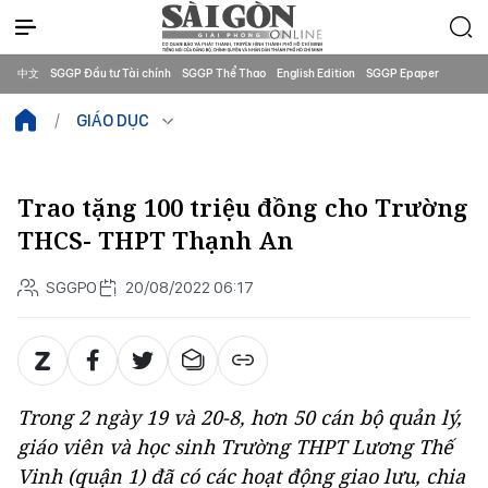
中文
SGGP Đầu tư Tài chính
SGGP Thể Thao
English Edition
SGGP Epaper
GIÁO DỤC
Trao tặng 100 triệu đồng cho Trường
THCS- THPT Thạnh An
SGGPO
20/08/2022 06:17
Trong 2 ngày 19 và 20-8, hơn 50 cán bộ quản lý,
giáo viên và học sinh Trường THPT Lương Thế
Vinh (quận 1) đã có các hoạt động giao lưu, chia