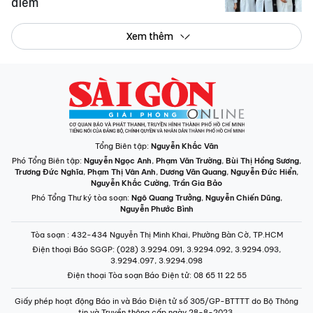
điểm
Xem thêm
Tổng Biên tập:
Nguyễn Khắc Văn
Phó Tổng Biên tập:
Nguyễn Ngọc Anh
,
Phạm Văn Trường
,
Bùi Thị Hồng Sương
,
Trương Đức Nghĩa
,
Phạm Thị Vân Anh
,
Dương Văn Quang
,
Nguyễn Đức Hiển
,
Nguyễn Khắc Cường
,
Trần Gia Bảo
Phó Tổng Thư ký tòa soạn:
Ngô Quang Trưởng
,
Nguyễn Chiến Dũng
,
Nguyễn Phước Bình
Tòa soạn
: 432-434 Nguyễn Thị Minh Khai, Phường Bàn Cờ, TP.HCM
Điện thoại Báo SGGP
: (028) 3.9294.091, 3.9294.092, 3.9294.093,
3.9294.097, 3.9294.098
Điện thoại Tòa soạn Báo Điện tử
: 08 65 11 22 55
Giấy phép hoạt động Báo in và Báo Điện tử số 305/GP-BTTTT do Bộ Thông
tin và Truyền thông cấp ngày 28-8-2023.