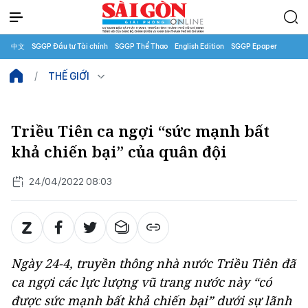
中文
SGGP Đầu tư Tài chính
SGGP Thể Thao
English Edition
SGGP Epaper
THẾ GIỚI
Triều Tiên ca ngợi “sức mạnh bất
khả chiến bại” của quân đội
24/04/2022 08:03
Ngày 24-4, truyền thông nhà nước Triều Tiên đã
ca ngợi các lực lượng vũ trang nước này “có
được sức mạnh bất khả chiến bại” dưới sự lãnh