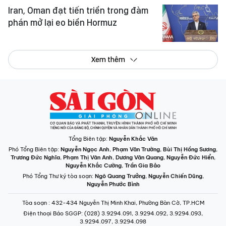
Iran, Oman đạt tiến triển trong đàm
phán mở lại eo biển Hormuz
Xem thêm
Tổng Biên tập:
Nguyễn Khắc Văn
Phó Tổng Biên tập:
Nguyễn Ngọc Anh
,
Phạm Văn Trường
,
Bùi Thị Hồng Sương
,
Trương Đức Nghĩa
,
Phạm Thị Vân Anh
,
Dương Văn Quang
,
Nguyễn Đức Hiển
,
Nguyễn Khắc Cường
,
Trần Gia Bảo
Phó Tổng Thư ký tòa soạn:
Ngô Quang Trưởng
,
Nguyễn Chiến Dũng
,
Nguyễn Phước Bình
Tòa soạn
: 432-434 Nguyễn Thị Minh Khai, Phường Bàn Cờ, TP.HCM
Điện thoại Báo SGGP
: (028) 3.9294.091, 3.9294.092, 3.9294.093,
3.9294.097, 3.9294.098