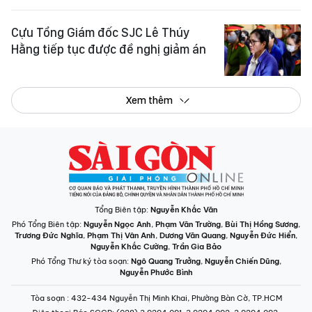
Cựu Tổng Giám đốc SJC Lê Thúy
Hằng tiếp tục được đề nghị giảm án
Xem thêm
Tổng Biên tập:
Nguyễn Khắc Văn
Phó Tổng Biên tập:
Nguyễn Ngọc Anh
,
Phạm Văn Trường
,
Bùi Thị Hồng Sương
,
Trương Đức Nghĩa
,
Phạm Thị Vân Anh
,
Dương Văn Quang
,
Nguyễn Đức Hiển
,
Nguyễn Khắc Cường
,
Trần Gia Bảo
Phó Tổng Thư ký tòa soạn:
Ngô Quang Trưởng
,
Nguyễn Chiến Dũng
,
Nguyễn Phước Bình
Tòa soạn
: 432-434 Nguyễn Thị Minh Khai, Phường Bàn Cờ, TP.HCM