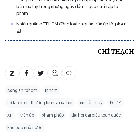
bán ma túy trong những ngày đầu ra quân trấn áp tội
phạm
Nhiều quận ở TPHCM đồng loạt ra quân trấn áp tội phạm
CHÍ THẠCH
công an tphcm
tphcm
sở lao động thương binh và xã hội
xe gắn máy
ĐTDĐ
XIII
trấn áp
phạm pháp
đại hội đại biểu toàn quốc
kho bạc nhà nước