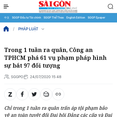
中文
SGGP Đầu tư Tài chính
SGGP Thể Thao
English Edition
SGGP Epaper
PHÁP LUẬT
Trong 1 tuần ra quân, Công an
TPHCM phá 61 vụ phạm pháp hình
sự bắt 97 đối tượng
SGGPO
24/07/2020 15:48
Chỉ trong 1 tuần ra quân trấn áp tội phạm bảo
vệ an toàn tuyệt đối Đại hội Đảng các cấp và Đại