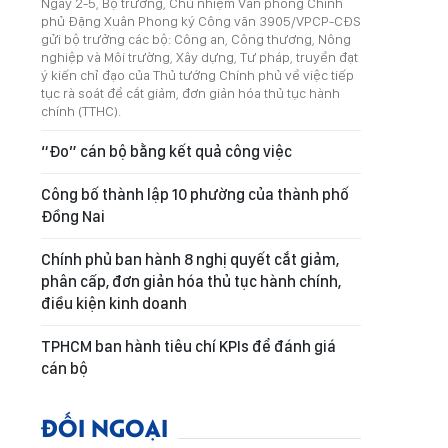
Ngày 2-5, Bộ trưởng, Chủ nhiệm Văn phòng Chính
phủ Đặng Xuân Phong ký Công văn 3905/VPCP-CĐS
gửi bộ trưởng các bộ: Công an, Công thương, Nông
nghiệp và Môi trường, Xây dựng, Tư pháp, truyền đạt
ý kiến chỉ đạo của Thủ tướng Chính phủ về việc tiếp
tục rà soát để cắt giảm, đơn giản hóa thủ tục hành
chính (TTHC).
“Đo” cán bộ bằng kết quả công việc
Công bố thành lập 10 phường của thành phố
Đồng Nai
Chính phủ ban hành 8 nghị quyết cắt giảm,
phân cấp, đơn giản hóa thủ tục hành chính,
điều kiện kinh doanh
TPHCM ban hành tiêu chí KPIs để đánh giá
cán bộ
ĐỐI NGOẠI