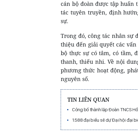
cán bộ đoàn được tập huấn t
tác tuyên truyền, định hướ
sự.
Trong đó, công tác nhân sự 
thiệu đến giải quyết các vấ
bộ thực sự có tâm, có tầm, 
thanh, thiếu nhi. Về nội dun
phương thức hoạt động, phát
nguyên số.
TIN LIÊN QUAN
Công bố thành lập Đoàn TNCS Hồ
1.588 đại biểu sẽ dự Đại hội đại b