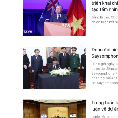
triển khai c
tạo tầm nhìn
Tổng Bí thư, Chủ
chiến lược kết n
Đoàn đại biể
Saysomphone
Lúc 8 giờ ngày 1
nước do đồng ch
Saysomphone Ph
đoàn đại biểu c
chí Saysomphon
Trong tuần l
luận về dự án
Quốc hội cũng th