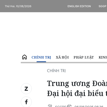
Thứ Hai, 10/08/2026
ENGLISH EDITION
SGGP
CHÍNH TRỊ
XÃ HỘI
PHÁP LUẬT
KIN
CHÍNH TRỊ
Trung ương Đoàn 
Đại hội đại biểu 
SGGPO
06/08/2025 08:36