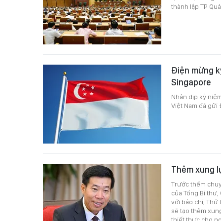
thành lập TP Quả
Điện mừng k
Singapore
Nhân dịp kỷ niệ
Việt Nam đã gửi
Thêm xung l
Trước thềm chuy
của Tổng Bí thư,
với báo chí, Th
sẽ tạo thêm xung
thiết thực cho n