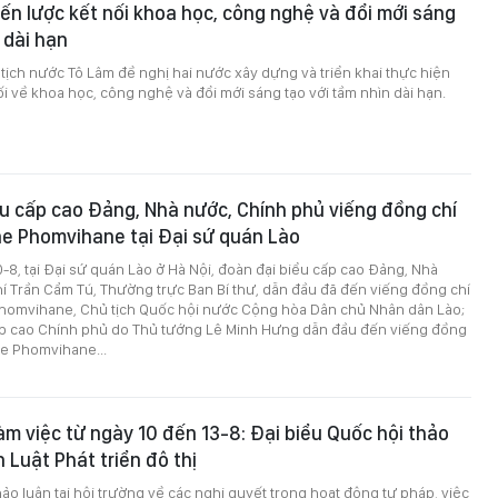
hiến lược kết nối khoa học, công nghệ và đổi mới sáng
 dài hạn
 tịch nước Tô Lâm đề nghị hai nước xây dựng và triển khai thực hiện
ối về khoa học, công nghệ và đổi mới sáng tạo với tầm nhìn dài hạn.
u cấp cao Đảng, Nhà nước, Chính phủ viếng đồng chí
 Phomvihane tại Đại sứ quán Lào
0-8, tại Đại sứ quán Lào ở Hà Nội, đoàn đại biểu cấp cao Đảng, Nhà
í Trần Cẩm Tú, Thường trực Ban Bí thư, dẫn đầu đã đến viếng đồng chí
omvihane, Chủ tịch Quốc hội nước Cộng hòa Dân chủ Nhân dân Lào;
ấp cao Chính phủ do Thủ tướng Lê Minh Hưng dẫn đầu đến viếng đồng
e Phomvihane...
àm việc từ ngày 10 đến 13-8: Đại biểu Quốc hội thảo
 Luật Phát triển đô thị
ảo luận tại hội trường về các nghị quyết trong hoạt động tư pháp, việc