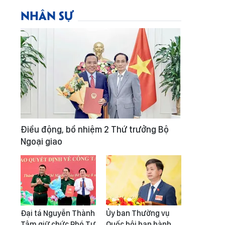
NHÂN SỰ
Điều động, bổ nhiệm 2 Thứ trưởng Bộ
Ngoại giao
Đại tá Nguyễn Thành
Ủy ban Thường vụ
Tâm giữ chức Phó Tư
Quốc hội ban hành