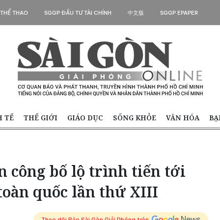
 THỂ THAO
SGGP ĐẦU TƯ TÀI CHÍNH
中文版
SGGP EPAPER
H TẾ
THẾ GIỚI
GIÁO DỤC
SỐNG KHỎE
VĂN HÓA
BẠ
công bố lộ trình tiến tới
toàn quốc lần thứ XIII
Theo dõi Báo Sài Gòn Giải Phóng trên