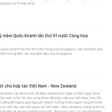
ng Ninh và TP Bắc Ninh.
ỷ niệm Quốc khánh lần thứ 61 nước Cộng hòa
m Quốc khánh lần thứ 61 nước Cộng hòa Singapore, các nhà lãnh đạo
 Điện mừng đến các nhà lãnh đạo của Singapore.
ực cho hợp tác Việt Nam - New Zealand
ến thăm cấp Nhà nước tới New Zealand (từ ngày 12 đến ngày 14-8)
 Chủ tịch nước Tô Lâm cùng đoàn đại biểu cấp cao Việt Nam, trao đổi
ứ trưởng Bộ Ngoại giao Nguyễn Mạnh Cường nhấn mạnh chuyến thăm
 lực làm sâu sắc hơn quan hệ Việt Nam - New Zealand, mang lại lợi ích
gười dân và doanh nghiệp hai nước, đóng góp tích cực vào hòa bình,