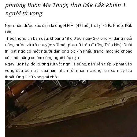
phường Buôn Ma Thuột, tỉnh Đắk Lắk khiến 1
người tử vong.
Nạn nhân được xác định là ông H.H.H. (47 tuổi, trú tại xã Ea Knốp, Đắk
Lắk).
Theo thông tin ban đầu, khoảng 18 giờ 50 ngày 2-7, ông H. đang ngồi
uống nước và trò chuyện với một phụ nữ trên đường Trần Nhật Duật
thì bất ngờ có một người đàn ông bịt kín khẩu trang, mặc áo khoác
của một hãng xe ôm công nghệ tiếp cận.
Ngay lúc này, đối tượng rút vật nghi là súng, bắn liên tiếp 5 phát vào
vùng đầu bên trái của nạn nhân rồi nhanh chóng lên xe máy tẩu
thoát. Ông H. tử vong tại chỗ.