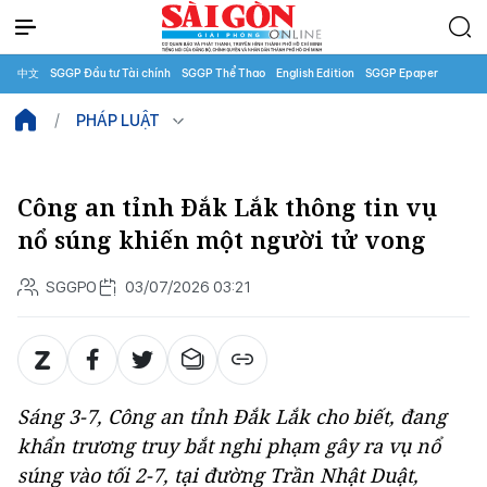
中文
SGGP Đầu tư Tài chính
SGGP Thể Thao
English Edition
SGGP Epaper
PHÁP LUẬT
Công an tỉnh Đắk Lắk thông tin vụ
nổ súng khiến một người tử vong
SGGPO
03/07/2026 03:21
Sáng 3-7, Công an tỉnh Đắk Lắk cho biết, đang
khẩn trương truy bắt nghi phạm gây ra vụ nổ
súng vào tối 2-7, tại đường Trần Nhật Duật,