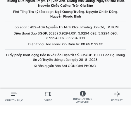
Trương Đức Nghĩa
,
Phạm Thị Vân Anh
,
Dương Văn Quang
,
Nguyễn Đức Hiển
,
Nguyễn Khắc Cường
,
Trần Gia Bảo
Phó Tổng Thư ký tòa soạn:
Ngô Quang Trưởng
,
Nguyễn Chiến Dũng
,
Nguyễn Phước Bình
Tòa soạn
: 432-434 Nguyễn Thị Minh Khai, Phường Bàn Cờ, TP.HCM
Điện thoại Báo SGGP
: (028) 3.9294.091, 3.9294.092, 3.9294.093,
3.9294.097, 3.9294.098
Điện thoại Tòa soạn Báo Điện tử
: 08 65 11 22 55
Giấy phép hoạt động Báo in và Báo Điện tử số 305/GP-BTTTT do Bộ Thông
tin và Truyền thông cấp ngày 28-8-2023.
© Bản quyền Báo SÀI GÒN GIẢI PHÓNG.
INFOGRAPHIC /
CHUYÊN MỤC
VIDEO
PODCAST
LONGFORM