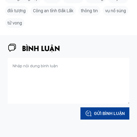
đối tượng
Công an tỉnh Đắk Lắk
thông tin
vụ nổ súng
tử vong
BÌNH LUẬN
GỬI BÌNH LUẬN