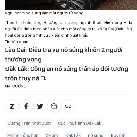
Nghi phạm nổ súng làm một người tử vong
Theo tìm hiểu, ông H. từng làm trong ngành thuế. Hiện ông H. là
người đại diện theo pháp luật cho một công ty tại xã Ea Pal (Đắk Lắk)
hoạt động trong lĩnh vực kiểm định xuất khẩu.
Tin liên quan
Lào Cai: Điều tra vụ nổ súng khiến 2 người
thương vong
Đắk Lắk: Công an nổ súng trấn áp đối tượng
trốn truy nã
MAI CƯỜNG
Đường Trần Nhật Duật
Cục Thuế tỉnh Đắk Lắk
Phòng Tổng hợp
Xe ôm
Đắk Lắk
nổ súng
truy bắt