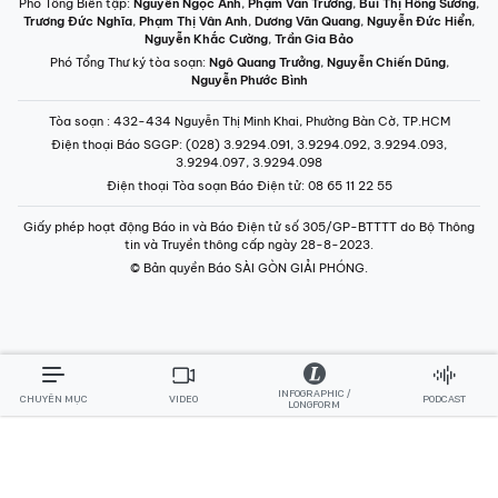
Phó Tổng Biên tập:
Nguyễn Ngọc Anh
,
Phạm Văn Trường
,
Bùi Thị Hồng Sương
,
Trương Đức Nghĩa
,
Phạm Thị Vân Anh
,
Dương Văn Quang
,
Nguyễn Đức Hiển
,
Nguyễn Khắc Cường
,
Trần Gia Bảo
Phó Tổng Thư ký tòa soạn:
Ngô Quang Trưởng
,
Nguyễn Chiến Dũng
,
Nguyễn Phước Bình
Tòa soạn
: 432-434 Nguyễn Thị Minh Khai, Phường Bàn Cờ, TP.HCM
Điện thoại Báo SGGP
: (028) 3.9294.091, 3.9294.092, 3.9294.093,
3.9294.097, 3.9294.098
Điện thoại Tòa soạn Báo Điện tử
: 08 65 11 22 55
Giấy phép hoạt động Báo in và Báo Điện tử số 305/GP-BTTTT do Bộ Thông
tin và Truyền thông cấp ngày 28-8-2023.
© Bản quyền Báo SÀI GÒN GIẢI PHÓNG.
INFOGRAPHIC /
CHUYÊN MỤC
VIDEO
PODCAST
LONGFORM