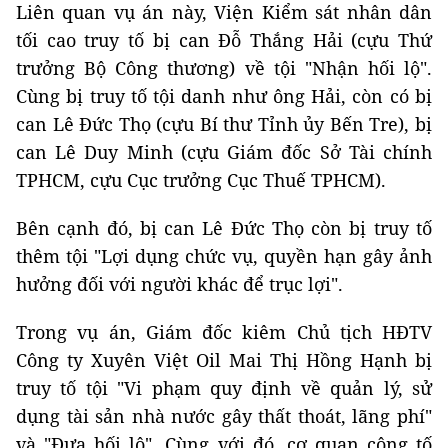
Liên quan vụ án này, Viện Kiểm sát nhân dân
tối cao truy tố bị can Đỗ Thắng Hải (cựu Thứ
trưởng Bộ Công thương) về tội "Nhận hối lộ".
Cùng bị truy tố tội danh như ông Hải, còn có bị
can Lê Đức Thọ (cựu Bí thư Tỉnh ủy Bến Tre), bị
can Lê Duy Minh (cựu Giám đốc Sở Tài chính
TPHCM, cựu Cục trưởng Cục Thuế TPHCM).
Bên cạnh đó, bị can Lê Đức Thọ còn bị truy tố
thêm tội "Lợi dụng chức vụ, quyền hạn gây ảnh
hưởng đối với người khác để trục lợi".
Trong vụ án, Giám đốc kiêm Chủ tịch HĐTV
Công ty Xuyên Việt Oil Mai Thị Hồng Hạnh bị
truy tố tội "Vi phạm quy định về quản lý, sử
dụng tài sản nhà nước gây thất thoát, lãng phí"
và "Đưa hối lộ". Cùng với đó, cơ quan công tố