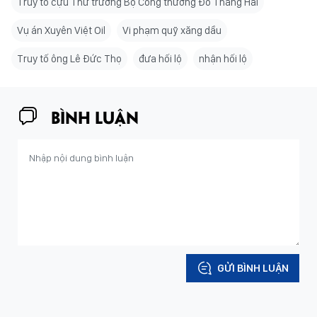
Truy tố cựu Thứ trưởng Bộ Công thương Đỗ Thắng Hải
Vụ án Xuyên Việt Oil
Vi phạm quỹ xăng dầu
Truy tố ông Lê Đức Thọ
đưa hối lộ
nhận hối lộ
BÌNH LUẬN
GỬI BÌNH LUẬN