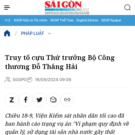
中文
SGGP Đầu tư Tài chính
SGGP Thể Thao
English Edition
SGGP Epaper
PHÁP LUẬT
Truy tố cựu Thứ trưởng Bộ Công
thương Đỗ Thắng Hải
SGGPO
18/09/2024 09:09
Chiều 18-9, Viện Kiểm sát nhân dân tối cao đã
ban hành cáo trạng vụ án "Vi phạm quy định về
quản lý, sử dụng tài sản nhà nước gây thất