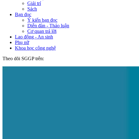
Giải trí
Sách
Bạn đọc
Ý kiến bạn đọc
Diễn đàn - Thảo luận
Cơ quan trả lời
Lao động - An sinh
Phụ nữ
Khoa học công nghệ
Theo dõi SGGP trên: