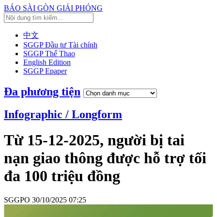
BÁO SÀI GÒN GIẢI PHÓNG
中文
SGGP Đầu tư Tài chính
SGGP Thể Thao
English Edition
SGGP Epaper
Đa phương tiện
Infographic / Longform
Từ 15-12-2025, người bị tai
nạn giao thông được hỗ trợ tối
đa 100 triệu đồng
SGGPO
30/10/2025 07:25