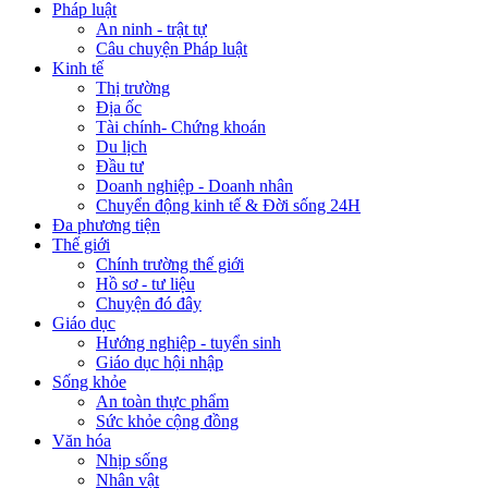
Pháp luật
An ninh - trật tự
Câu chuyện Pháp luật
Kinh tế
Thị trường
Địa ốc
Tài chính- Chứng khoán
Du lịch
Đầu tư
Doanh nghiệp - Doanh nhân
Chuyển động kinh tế & Đời sống 24H
Đa phương tiện
Thế giới
Chính trường thế giới
Hồ sơ - tư liệu
Chuyện đó đây
Giáo dục
Hướng nghiệp - tuyển sinh
Giáo dục hội nhập
Sống khỏe
An toàn thực phẩm
Sức khỏe cộng đồng
Văn hóa
Nhịp sống
Nhân vật