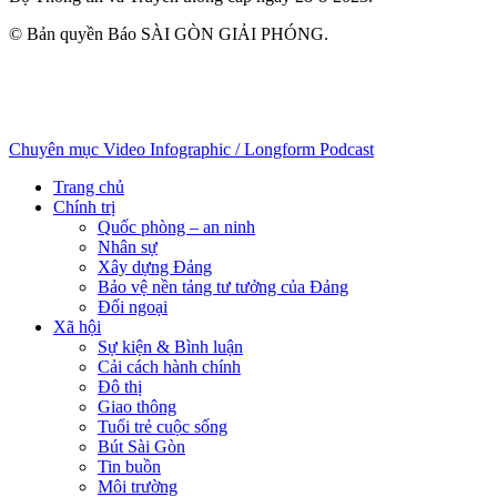
© Bản quyền Báo SÀI GÒN GIẢI PHÓNG.
Chuyên mục
Video
Infographic / Longform
Podcast
Trang chủ
Chính trị
Quốc phòng – an ninh
Nhân sự
Xây dựng Đảng
Bảo vệ nền tảng tư tưởng của Đảng
Đối ngoại
Xã hội
Sự kiện & Bình luận
Cải cách hành chính
Đô thị
Giao thông
Tuổi trẻ cuộc sống
Bút Sài Gòn
Tin buồn
Môi trường