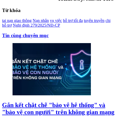
Từ khóa
tai nạn giao thông
Nạn nhân
vụ việc
hỗ trợ tối đa
tuyên truyền
chi
hỗ trợ
Nghị định 279/2025/NĐ-CP
Tin cùng chuyên mục
Gắn kết chặt chẽ "bảo vệ hệ thống" và
"bảo vệ con người" trên không gian mạng