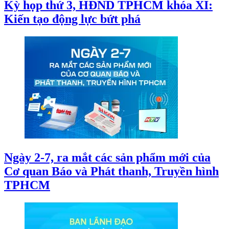
Kỳ họp thứ 3, HĐND TPHCM khóa XI:
Kiến tạo động lực bứt phá
Ngày 2-7, ra mắt các sản phẩm mới của
Cơ quan Báo và Phát thanh, Truyền hình
TPHCM