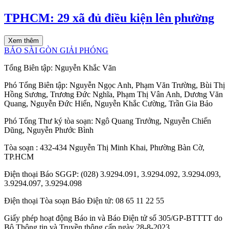
TPHCM: 29 xã đủ điều kiện lên phường
Xem thêm
BÁO SÀI GÒN GIẢI PHÓNG
Tổng Biên tập:
Nguyễn Khắc Văn
Phó Tổng Biên tập:
Nguyễn Ngọc Anh
,
Phạm Văn Trường
,
Bùi Thị
Hồng Sương
,
Trương Đức Nghĩa
,
Phạm Thị Vân Anh
,
Dương Văn
Quang
,
Nguyễn Đức Hiển
,
Nguyễn Khắc Cường
,
Trần Gia Bảo
Phó Tổng Thư ký tòa soạn:
Ngô Quang Trưởng
,
Nguyễn Chiến
Dũng
,
Nguyễn Phước Bình
Tòa soạn
: 432-434 Nguyễn Thị Minh Khai, Phường Bàn Cờ,
TP.HCM
Điện thoại Báo SGGP
: (028) 3.9294.091, 3.9294.092, 3.9294.093,
3.9294.097, 3.9294.098
Điện thoại Tòa soạn Báo Điện tử
: 08 65 11 22 55
Giấy phép hoạt động Báo in và Báo Điện tử số 305/GP-BTTTT do
Bộ Thông tin và Truyền thông cấp ngày 28-8-2023.