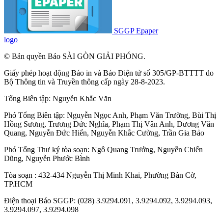
SGGP Epaper
logo
© Bản quyền Báo SÀI GÒN GIẢI PHÓNG.
Giấy phép hoạt động Báo in và Báo Điện tử số 305/GP-BTTTT do
Bộ Thông tin và Truyền thông cấp ngày 28-8-2023.
Tổng Biên tập:
Nguyễn Khắc Văn
Phó Tổng Biên tập:
Nguyễn Ngọc Anh
,
Phạm Văn Trường
,
Bùi Thị
Hồng Sương
,
Trương Đức Nghĩa
,
Phạm Thị Vân Anh
,
Dương Văn
Quang
,
Nguyễn Đức Hiển
,
Nguyễn Khắc Cường
,
Trần Gia Bảo
Phó Tổng Thư ký tòa soạn:
Ngô Quang Trưởng
,
Nguyễn Chiến
Dũng
,
Nguyễn Phước Bình
Tòa soạn : 432-434 Nguyễn Thị Minh Khai, Phường Bàn Cờ,
TP.HCM
Điện thoại Báo SGGP: (028) 3.9294.091, 3.9294.092, 3.9294.093,
3.9294.097, 3.9294.098