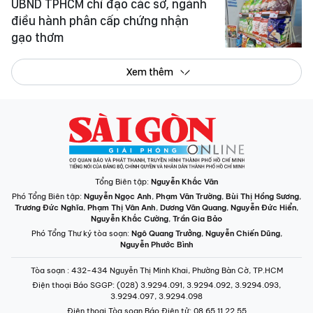
UBND TPHCM chỉ đạo các sở, ngành
điều hành phân cấp chứng nhận
gạo thơm
Xem thêm
Tổng Biên tập:
Nguyễn Khắc Văn
Phó Tổng Biên tập:
Nguyễn Ngọc Anh
,
Phạm Văn Trường
,
Bùi Thị Hồng Sương
,
Trương Đức Nghĩa
,
Phạm Thị Vân Anh
,
Dương Văn Quang
,
Nguyễn Đức Hiển
,
Nguyễn Khắc Cường
,
Trần Gia Bảo
Phó Tổng Thư ký tòa soạn:
Ngô Quang Trưởng
,
Nguyễn Chiến Dũng
,
Nguyễn Phước Bình
Tòa soạn
: 432-434 Nguyễn Thị Minh Khai, Phường Bàn Cờ, TP.HCM
Điện thoại Báo SGGP
: (028) 3.9294.091, 3.9294.092, 3.9294.093,
3.9294.097, 3.9294.098
Điện thoại Tòa soạn Báo Điện tử
: 08 65 11 22 55