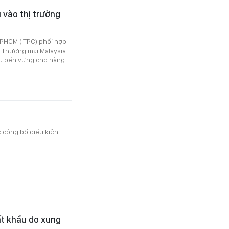
u vào thị trường
TPHCM (ITPC) phối hợp
n Thương mại Malaysia
ẩu bền vững cho hàng
c công bố điều kiện
ất khẩu do xung