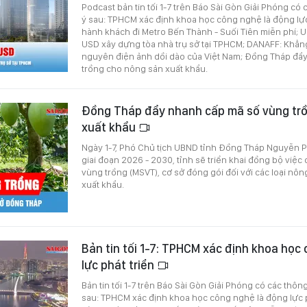
Podcast bản tin tối 1-7 trên Báo Sài Gòn Giải Phóng có
ý sau: TPHCM xác định khoa học công nghệ là động lực 
hành khách đi Metro Bến Thành - Suối Tiên miễn phí; U
USD xây dựng tòa nhà trụ sở tại TPHCM; DANAFF: Khẳn
nguyên điện ảnh dồi dào của Việt Nam; Đồng Tháp đẩ
trồng cho nông sản xuất khẩu.
Đồng Tháp đẩy nhanh cấp mã số vùng tr
xuất khẩu
Ngày 1-7, Phó Chủ tịch UBND tỉnh Đồng Tháp Nguyễn P
giai đoạn 2026 - 2030, tỉnh sẽ triển khai đồng bộ việc
vùng trồng (MSVT), cơ sở đóng gói đối với các loại nô
xuất khẩu.
Bản tin tối 1-7: TPHCM xác định khoa học
lực phát triển
Bản tin tối 1-7 trên Báo Sài Gòn Giải Phóng có các thôn
sau: TPHCM xác định khoa học công nghệ là động lực ph