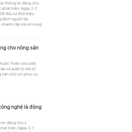
 các thông tin đáng chú
phát triển; Ngày 2-7,
OB đầu tư 450 triệu
g định nguồn tài
y nhanh cấp mã số vùng
ồng cho nông sản
hước Thiện cho biết,
 cấp và quản lý mã số
ng sản chủ lực phục vụ
 công nghệ là động
g tin đáng chú ý
át triển; Ngày 2-7,