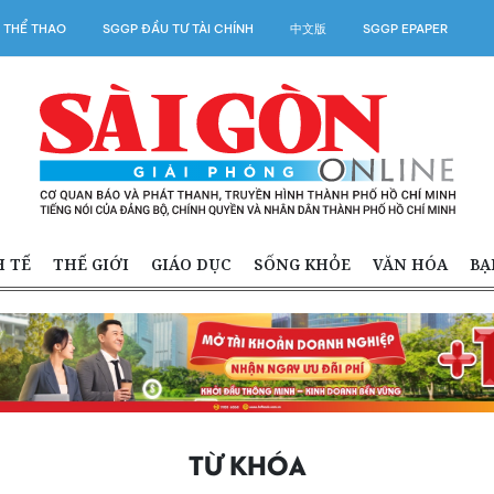
 THỂ THAO
SGGP ĐẦU TƯ TÀI CHÍNH
中文版
SGGP EPAPER
H TẾ
THẾ GIỚI
GIÁO DỤC
SỐNG KHỎE
VĂN HÓA
BẠ
TỪ KHÓA