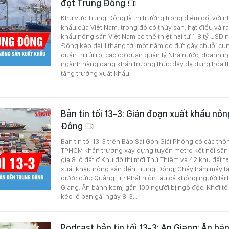
đột Trung Đông
Khu vực Trung Đông là thị trường trọng điểm đối với n
khẩu của Việt Nam, trong đó có thủy sản, hạt điều và rau
khẩu nông sản Việt Nam có thể thiệt hại từ 1-8 tỷ USD
Đông kéo dài 1 tháng tới một năm do đứt gãy chuỗi c
quản trị rủi ro, các cơ quan quản lý Nhà nước, doanh n
ngành hàng đang khẩn trương thúc đẩy đa dạng hóa t
tăng trưởng xuất khẩu.
Bản tin tối 13-3: Gián đoạn xuất khẩu nô
Đông
Bản tin tối 13-3 trên Báo Sài Gòn Giải Phóng có các thô
TPHCM khẩn trương xây dựng tuyến metro kết nối sân
giá 8 lô đất ở Khu đô thị mới Thủ Thiêm và 42 khu đất 
xuất khẩu nông sản đến Trung Đông; Cháy hầm máy tàu
được cứu; Quảng Trị: Phát hiện tàu cá không người lái t
Giang: Ăn bánh kem, gần 100 người bị ngộ độc; Khởi t
kéo lê bạn gái ngày 8-3...
Podcast bản tin tối 13-3: An Giang: Ăn bá