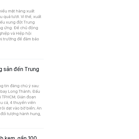
hiều mặt hàng xuất
 quả tươi. Vì thế, xuất
 nếu xung đột Trung
ung ứng. Để chủ động
ghiệp và Hiệp hội
hị trường để đảm bảo
ng sản đến Trung
ng tin đáng chú ý sau:
 bay Long Thành; Đấu
tại TPHCM; Gián đoạn
 cá, 4 thuyền viên
rôi dạt vào bờ biển; An
ố đối tượng hành hung,
nh kem, gần 100