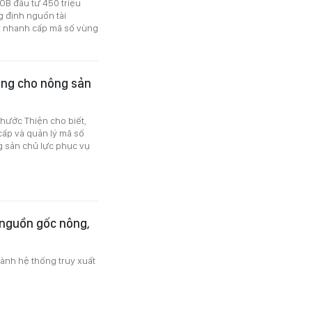
OB đầu tư 450 triệu
g định nguồn tài
y nhanh cấp mã số vùng
ồng cho nông sản
hước Thiện cho biết,
 cấp và quản lý mã số
ng sản chủ lực phục vụ
 nguồn gốc nông,
ành hệ thống truy xuất