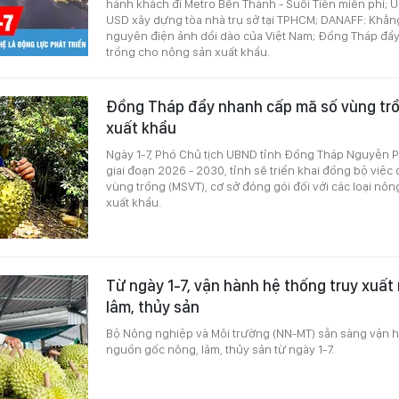
hành khách đi Metro Bến Thành - Suối Tiên miễn phí; U
USD xây dựng tòa nhà trụ sở tại TPHCM; DANAFF: Khẳn
nguyên điện ảnh dồi dào của Việt Nam; Đồng Tháp đẩ
trồng cho nông sản xuất khẩu.
Đồng Tháp đẩy nhanh cấp mã số vùng tr
xuất khẩu
Ngày 1-7, Phó Chủ tịch UBND tỉnh Đồng Tháp Nguyễn P
giai đoạn 2026 - 2030, tỉnh sẽ triển khai đồng bộ việc
vùng trồng (MSVT), cơ sở đóng gói đối với các loại nô
xuất khẩu.
Từ ngày 1-7, vận hành hệ thống truy xuất
lâm, thủy sản
Bộ Nông nghiệp và Môi trường (NN-MT) sẵn sàng vận h
nguồn gốc nông, lâm, thủy sản từ ngày 1-7.