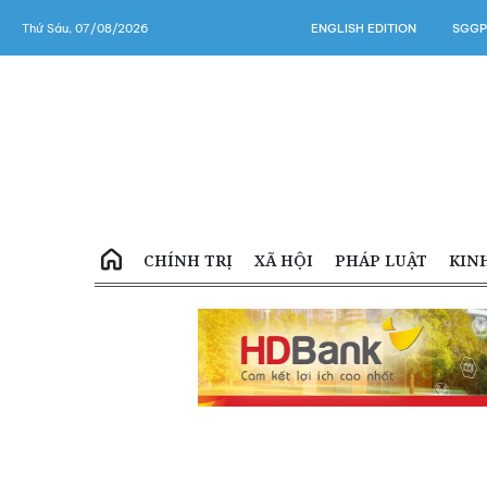
Thứ Sáu, 07/08/2026
ENGLISH EDITION
SGGP
CHÍNH TRỊ
XÃ HỘI
PHÁP LUẬT
KIN