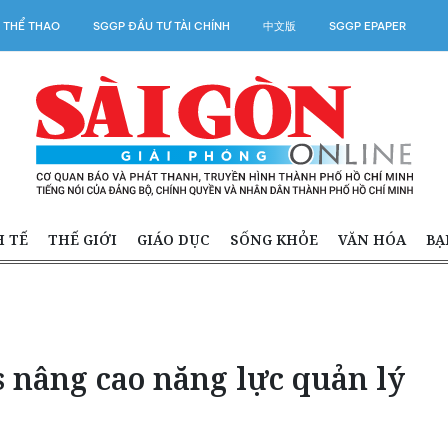
 THỂ THAO
SGGP ĐẦU TƯ TÀI CHÍNH
中文版
SGGP EPAPER
H TẾ
THẾ GIỚI
GIÁO DỤC
SỐNG KHỎE
VĂN HÓA
BẠ
 nâng cao năng lực quản lý