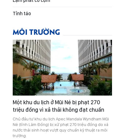
Lạm phát co cụm
Tỉnh táo
MÔI TRƯỜNG
Một khu du lịch ở Mũi Né bị phạt 270
triệu đồng vì xả thải không đạt chuẩn
Chủ đầu tư khu du lịch Apec Mandala Wyndham Mũi
Né (tỉnh Lâm Đồng) bị xử phạt 270 triệu đồng do xả
nước thải sinh hoạt vượt quy chuẩn kỹ thuật ra môi
trường.