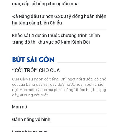
mại, cấp sổ hồng cho người mua
Đà Nẵng đầu tư hơn 6.200 tỷ đồng hoàn thiện
hạ tầng cảng Liên Chiểu
Khảo sát 4 dự án thuộc chương trình chỉnh
trang đô thị khu vực bờ Nam Kênh Đôi
BÚT SÀI GÒN
“CỞI TRÓI” CHO CUA
Cua Cà Mau ngon có tiếng. Chỉ ngặt hồi trước, có chỗ
cột cua bằng dây vải, dây dừa nước ngâm bùn chắc
nụi. Mua một ký cua mà phải “cõng” thêm hai, ba lạng
dây, ai cũng xót ruột!
Món nợ
Gánh nặng vô hình