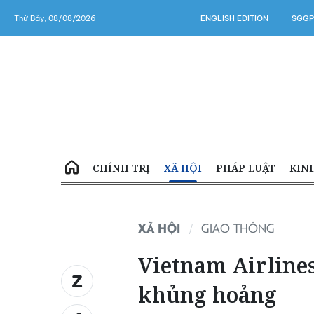
Thứ Bảy, 08/08/2026
ENGLISH EDITION
SGGP
CHÍNH TRỊ
XÃ HỘI
PHÁP LUẬT
KIN
XÃ HỘI
GIAO THÔNG
Vietnam Airlines
khủng hoảng