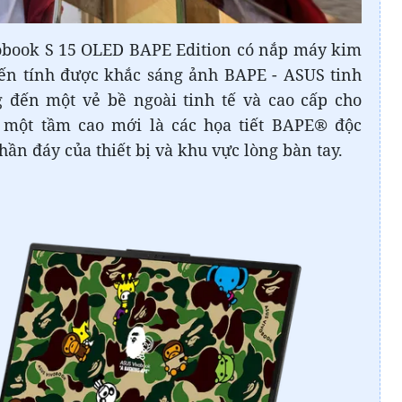
obook S 15 OLED BAPE Edition có nắp máy kim
yến tính được khắc sáng ảnh BAPE - ASUS tinh
g đến một vẻ bề ngoài tinh tế và cao cấp cho
n một tầm cao mới là các họa tiết BAPE® độc
hần đáy của thiết bị và khu vực lòng bàn tay.