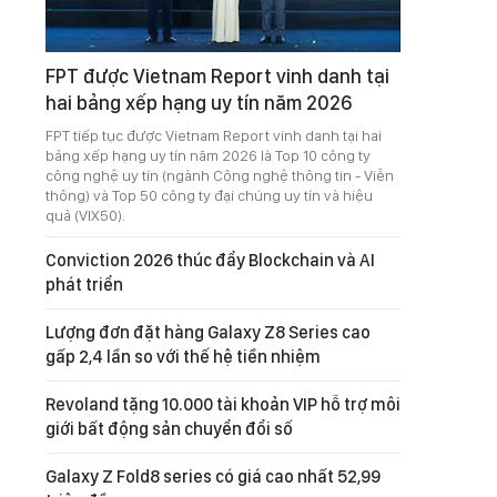
FPT được Vietnam Report vinh danh tại
hai bảng xếp hạng uy tín năm 2026
FPT tiếp tục được Vietnam Report vinh danh tại hai
bảng xếp hạng uy tín năm 2026 là Top 10 công ty
công nghệ uy tín (ngành Công nghệ thông tin - Viễn
thông) và Top 50 công ty đại chúng uy tín và hiệu
quả (VIX50).
Conviction 2026 thúc đẩy Blockchain và AI
phát triển
Lượng đơn đặt hàng Galaxy Z8 Series cao
gấp 2,4 lần so với thế hệ tiền nhiệm
Revoland tặng 10.000 tài khoản VIP hỗ trợ môi
giới bất động sản chuyển đổi số
Galaxy Z Fold8 series có giá cao nhất 52,99