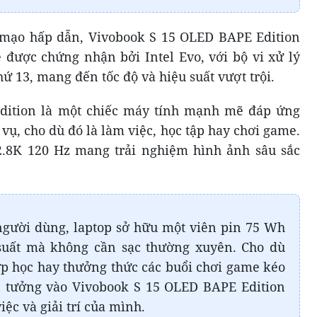
 mạo hấp dẫn, Vivobook S 15 OLED BAPE Edition
được chứng nhận bởi Intel Evo, với bộ vi xử lý
hứ 13, mang đến tốc độ và hiệu suất vượt trội.
dition là một chiếc máy tính mạnh mẽ đáp ứng
c vụ, cho dù đó là làm việc, học tập hay chơi game.
8K 120 Hz mang trải nghiệm hình ảnh sâu sắc
người dùng, laptop sở hữu một viên pin 75 Wh
uất mà không cần sạc thường xuyên. Cho dù
lớp học hay thưởng thức các buổi chơi game kéo
in tưởng vào Vivobook S 15 OLED BAPE Edition
ệc và giải trí của mình.