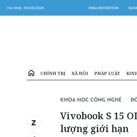
Chủ Nhật, 09/08/2026
ENGLISH EDITION
SGGP
CHÍNH TRỊ
XÃ HỘI
PHÁP LUẬT
KIN
KHOA HỌC CÔNG NGHỆ
Đ
Vivobook S 15 O
lượng giới hạn