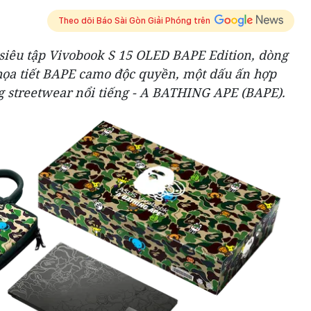
Theo dõi Báo Sài Gòn Giải Phóng trên
 siêu tập Vivobook S 15 OLED BAPE Edition, dòng
họa tiết BAPE camo độc quyền, một dấu ấn hợp
ng streetwear nổi tiếng - A BATHING APE (BAPE).