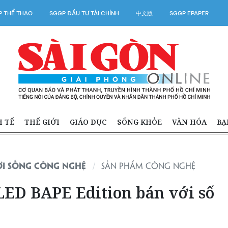
 THỂ THAO
SGGP ĐẦU TƯ TÀI CHÍNH
中文版
SGGP EPAPER
H TẾ
THẾ GIỚI
GIÁO DỤC
SỐNG KHỎE
VĂN HÓA
BẠ
ỜI SỐNG CÔNG NGHỆ
SẢN PHẨM CÔNG NGHỆ
LED BAPE Edition bán với số