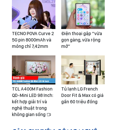
TECNO POVA Curve 2
Điện thoại gập “vừa
5G pin 8000mAh và
gọn gàng, vừa rộng
mỏng chỉ 7,42mm
mở”
TCL A400M Fashion
Tủ lạnh LG French
QD-Mini LED 98 Inch:
Door Fit & Max có giá
kết hợp giải trí và
gần 60 triệu đồng
nghệ thuật trong
không gian sống