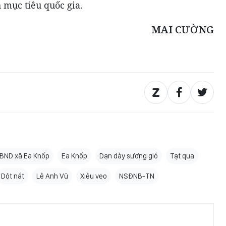
 mục tiêu quốc gia.
MAI CƯỜNG
BND xã Ea Knốp
Ea Knốp
Dạn dày sương gió
Tạt qua
Dột nát
Lê Anh Vũ
Xiêu vẹo
NSĐNB-TN