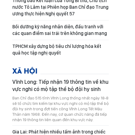
Thông báo Kết luận của Tổng Bí thư, Chủ tịch
nước Tô Lâm tại Phiên họp Ban Chỉ đạo Trung
ương thực hiện Nghị quyết 57
Bồi dưỡng kỹ năng nhận diện, đấu tranh với
các quan điểm sai trái trên không gian mạng
TPHCM xây dựng bộ tiêu chí lượng hóa kết
quả học tập nghị quyết
XÃ HỘI
Vĩnh Long: Tiếp nhận 19 thông tin về khu
vực nghi có mộ tập thể bộ đội hy sinh
Ban Chỉ đạo 515 tỉnh Vĩnh Long thống nhất ngày 18-8
sẽ tổ chức tìm kiếm tại khu vực nghi có mộ tập thể bộ
đội hy sinh trong đợt tiến công Vĩnh Long Tết Mậu
Thân năm 1968. Đến nay, cơ quan chức năng đã tiếp
nhận 19 thông tin liên quan đến khu vực này.
Gia Lai: Phát hiện nhiều tấm ảnh trong chiếc