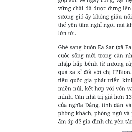
góp sức về ngày công, vật l
vững chãi đã được dựng lên
sương gió ấy không giấu nổi
thể yên tâm nghỉ ngơi mà k
lớn tới.
Ghé sang buôn Ea Sar (xã Ea
cuộc sống mới trong căn nh
nhập bấp bênh từ nương rẫy
quá xa xỉ đối với chị H’Bio
tiêu quốc gia phát triển ki
miền núi, kết hợp với vốn v
mình. Căn nhà trị giá hơn 13
của nghĩa Đảng, tình dân và
phòng khách, phòng ngủ và 
ấm áp để gia đình chị yên t