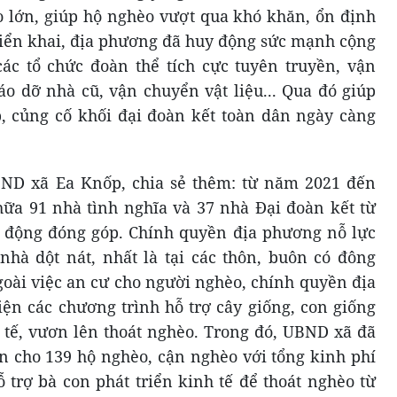
o lớn, giúp hộ nghèo vượt qua khó khăn, ổn định
triển khai, địa phương đã huy động sức mạnh cộng
các tổ chức đoàn thể tích cực tuyên truyền, vận
o dỡ nhà cũ, vận chuyển vật liệu... Qua đó giúp
, củng cố khối đại đoàn kết toàn dân ngày càng
ND xã Ea Knốp, chia sẻ thêm: từ năm 2021 đến
hữa 91 nhà tình nghĩa và 37 nhà Đại đoàn kết từ
y động đóng góp. Chính quyền địa phương nỗ lực
hà dột nát, nhất là tại các thôn, buôn có đông
goài việc an cư cho người nghèo, chính quyền địa
iện các chương trình hỗ trợ cây giống, con giống
tế, vươn lên thoát nghèo. Trong đó, UBND xã đã
ản cho 139 hộ nghèo, cận nghèo với tổng kinh phí
ỗ trợ bà con phát triển kinh tế để thoát nghèo từ