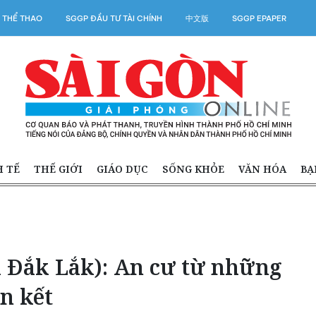
 THỂ THAO
SGGP ĐẦU TƯ TÀI CHÍNH
中文版
SGGP EPAPER
H TẾ
THẾ GIỚI
GIÁO DỤC
SỐNG KHỎE
VĂN HÓA
BẠ
h Đắk Lắk): An cư từ những
n kết