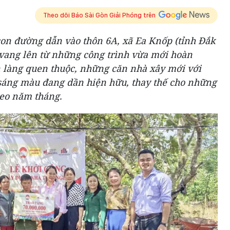
Theo dõi Báo Sài Gòn Giải Phóng trên
on đường dẫn vào thôn 6A, xã Ea Knốp (tỉnh Đắk
 vang lên từ những công trình vừa mới hoàn
 làng quen thuộc, những căn nhà xây mới với
 sáng màu đang dần hiện hữu, thay thế cho những
heo năm tháng.