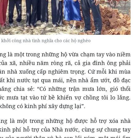
khởi công nhà tình nghĩa cho các hộ nghèo
ng là một trong những hộ vừa chạm tay vào niềm
ủa xã, nhiều năm ròng rã, cả gia đình ông phải
căn nhà xuống cấp nghiêm trọng. Cứ mỗi khi mùa
hất khi nước tạt qua mái, nền nhà ẩm ướt, đồ đạc
ắng chia sẻ: “Có những trận mưa lớn, gió thổi
c mưa tạt vào tứ bề khiến vợ chồng tôi lo lắng.
hông có kinh phí xây dựng lại”.
ng là một trong những hộ được hỗ trợ xóa nhà
kinh phí hỗ trợ của Nhà nước, cùng sự chung tay