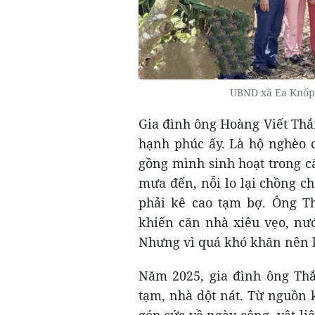
UBND xã Ea Knốp 
Gia đình ông Hoàng Viết Thắ
hạnh phúc ấy. Là hộ nghèo c
gồng mình sinh hoạt trong 
mưa đến, nỗi lo lại chồng c
phải kê cao tạm bợ. Ông Th
khiến căn nhà xiêu vẹo, nướ
Nhưng vì quá khó khăn nên k
Năm 2025, gia đình ông Thắ
tạm, nhà dột nát. Từ nguồn 