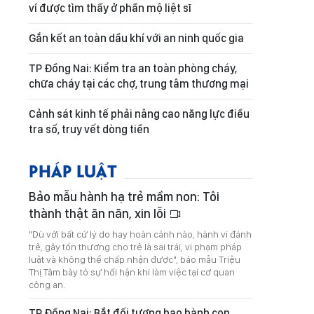
ví được tìm thấy ở phần mộ liệt sĩ
Gắn kết an toàn dầu khí với an ninh quốc gia
TP Đồng Nai: Kiểm tra an toàn phòng cháy,
chữa cháy tại các chợ, trung tâm thương mại
Cảnh sát kinh tế phải nâng cao năng lực điều
tra số, truy vết dòng tiền
PHÁP LUẬT
Bảo mẫu hành hạ trẻ mầm non: Tôi
thành thật ăn năn, xin lỗi
"Dù với bất cứ lý do hay hoàn cảnh nào, hành vi đánh
trẻ, gây tổn thương cho trẻ là sai trái, vi phạm pháp
luật và không thể chấp nhận được", bảo mẫu Triệu
Thị Tâm bày tỏ sự hối hận khi làm việc tại cơ quan
công an.
TP Đồng Nai: Bắt đối tượng bạo hành con