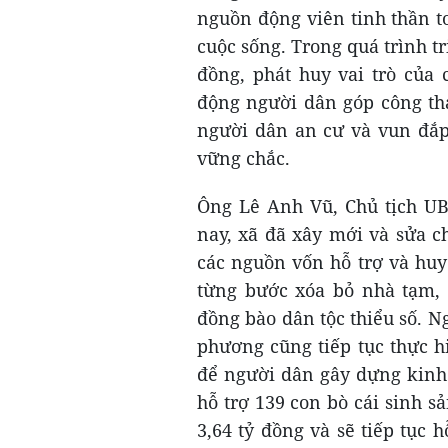
nguồn động viên tinh thần t
cuộc sống. Trong quá trình 
đồng, phát huy vai trò của 
động người dân góp công thá
người dân an cư và vun đắp
vững chắc.
Ông Lê Anh Vũ, Chủ tịch UB
nay, xã đã xây mới và sửa c
các nguồn vốn hỗ trợ và hu
từng bước xóa bỏ nhà tạm, n
đồng bào dân tộc thiểu số. N
phương cũng tiếp tục thực h
để người dân gây dựng kinh 
hỗ trợ 139 con bò cái sinh s
3,64 tỷ đồng và sẽ tiếp tục h