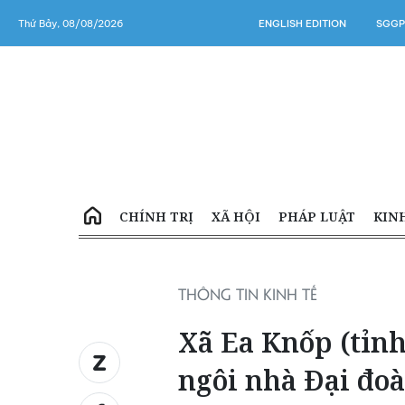
Thứ Bảy, 08/08/2026
ENGLISH EDITION
SGGP
CHÍNH TRỊ
XÃ HỘI
PHÁP LUẬT
KIN
THÔNG TIN KINH TẾ
Xã Ea Knốp (tỉn
ngôi nhà Đại đoà