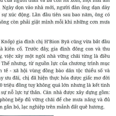
iệu của người thân và bà con lối xóm, một mái ấm
. Ngày dọn vào nhà mới, người đàn ông dạn dày
 sự xúc động. Lần đầu tiên sau bao năm, ông có
hông còn phải giật mình mỗi khi những cơn mưa
 Knốp) gia đình chị H’Bion Byă cũng vừa bắt đầu
à kiên cố. Trước đây, gia đình đông con và thu
, việc xây một ngôi nhà vững chãi từng là điều
n. Thế nhưng, từ nguồn lực của chương trình mục
nh tế - xã hội vùng đồng bào dân tộc thiểu số và
ay ưu đãi, chị đã hiện thực hóa được giấc mơ đời
0 triệu đồng tuy không quá lớn nhưng là kết tinh
 sự nỗ lực tự thân. Căn nhà được xây dựng gồm:
phòng bếp đủ vững chãi để che mưa nắng và đủ
âm gắn bó, lạc nghiệp trên mảnh đất quê hương.