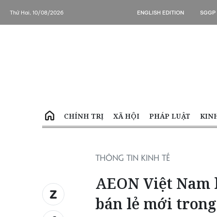
Thứ Hai, 10/08/2026
ENGLISH EDITION
SGGP
CHÍNH TRỊ
XÃ HỘI
PHÁP LUẬT
KIN
THÔNG TIN KINH TẾ
AEON Việt Nam l
bán lẻ mới tron