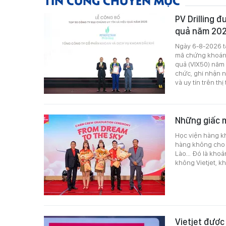
PV Drilling 
quả năm 20
Ngày 6-8-2026 tạ
mã chứng khoán:
quả (VIX50) năm
chức, ghi nhận n
và uy tín trên thị
Những giấc m
Học viện hàng kh
hàng không cho r
Lào… Đó là khoản
không Vietjet, kh
Vietjet được