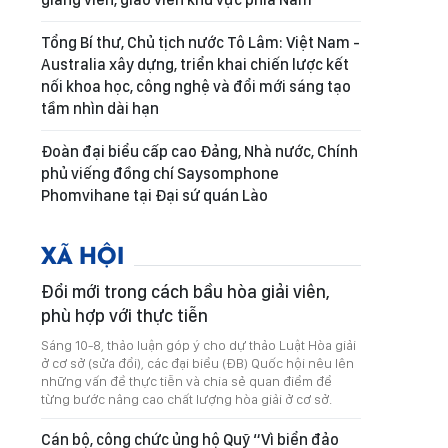
Tổng Bí thư, Chủ tịch nước Tô Lâm: Việt Nam -
Australia xây dựng, triển khai chiến lược kết
nối khoa học, công nghệ và đổi mới sáng tạo
tầm nhìn dài hạn
Đoàn đại biểu cấp cao Đảng, Nhà nước, Chính
phủ viếng đồng chí Saysomphone
Phomvihane tại Đại sứ quán Lào
XÃ HỘI
Đổi mới trong cách bầu hòa giải viên,
phù hợp với thực tiễn
Sáng 10-8, thảo luận góp ý cho dự thảo Luật Hòa giải
ở cơ sở (sửa đổi), các đại biểu (ĐB) Quốc hội nêu lên
những vấn đề thực tiễn và chia sẻ quan điểm để
từng bước nâng cao chất lượng hòa giải ở cơ sở.
Cán bộ, công chức ủng hộ Quỹ “Vì biển đảo