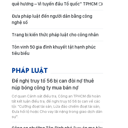
quê hương – Vì tuyến đầu Tổ quốc” TPHCM
Đưa pháp luật đến người dân bằng công
nghệ số
Trang bị kiến thức pháp luật cho công nhân
Tôn vinh 50 gia đình khuyết tật hạnh phúc
tiêu biểu
PHÁP LUẬT
Đề nghị truy tố 56 bị can đòi nợ thuê
núp bóng công ty mua bán nợ
Cơ quan Cảnh sát điều tra, Công an TPHCM đã hoàn
tất kết luận điều tra, đề nghị truy tố 56 bị can về các
tội: "Cưỡng đoạt tài sản, Lừa đảo chiếm đoạt tài sản,
Đưa hối lộ hoặc Cho vay lãi nặng trong giao dịch dân
sự".