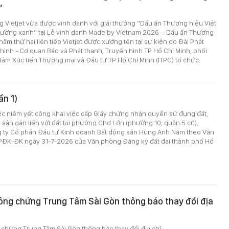
”
 Vietjet vừa được vinh danh với giải thưởng “Dấu ấn Thương hiệu Việt
trưởng xanh” tại Lễ vinh danh Made by Vietnam 2026 – Dấu ấn Thương
 năm thứ hai liên tiếp Vietjet được xướng tên tại sự kiện do Đài Phát
hình - Cơ quan Báo và Phát thanh, Truyền hình TP Hồ Chí Minh, phối
âm Xúc tiến Thương mại và Đầu tư TP Hồ Chí Minh (ITPC) tổ chức.
ần 1)
ệc niêm yết công khai việc cấp Giấy chứng nhận quyền sử đụng đất,
 sản gắn liền với đất tại phường Chợ Lớn (phường 10, quận 5 cũ),
ty Cổ phần Đầu tư Kinh doanh Bất động sản Hùng Anh Năm theo Văn
ĐK-ĐK ngày 31-7-2026 của Văn phòng Đăng ký đất đai thành phố Hồ
ông chứng Trung Tâm Sài Gòn thông báo thay đổi địa
chứng Trung Tâm Sài Gòn thông báo thay đổi địa chỉ