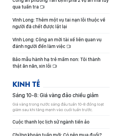
Công an phường Tân Định phá 2 vụ án ma túy
qua tuần tra
Vĩnh Long: Thêm một vụ tai nạn lỗi thuộc về
người đã chết được lật lại
Vĩnh Long: Công an mời tài xế liên quan vụ
đánh người đến làm việc
Bảo mẫu hành hạ trẻ mầm non: Tôi thành
thật ăn năn, xin lỗi
KINH TẾ
Sáng 10-8: Giá vàng đảo chiều giảm
Giá vàng trong nước sáng đầu tuần 10-8 đồng loạt
giảm sau khi tăng mạnh vào cuối tuần trước.
Cuộc thanh lọc lịch sử ngành tiền ảo
Chứng khoán tuần mới: Có nên mua đuổi?