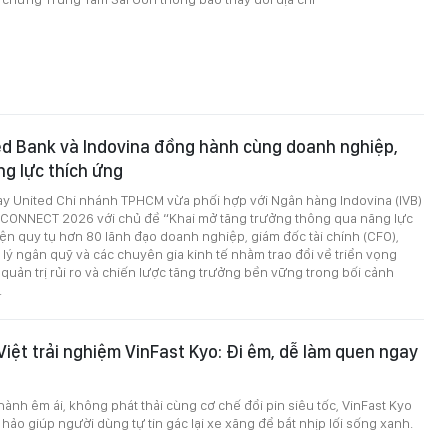
ed Bank và Indovina đồng hành cùng doanh nghiệp,
g lực thích ứng
y United Chi nhánh TPHCM vừa phối hợp với Ngân hàng Indovina (IVB)
o CONNECT 2026 với chủ đề “Khai mở tăng trưởng thông qua năng lực
iện quy tụ hơn 80 lãnh đạo doanh nghiệp, giám đốc tài chính (CFO),
lý ngân quỹ và các chuyên gia kinh tế nhằm trao đổi về triển vọng
, quản trị rủi ro và chiến lược tăng trưởng bền vững trong bối cảnh
.
iệt trải nghiệm VinFast Kyo: Đi êm, dễ làm quen ngay
ành êm ái, không phát thải cùng cơ chế đổi pin siêu tốc, VinFast Kyo
 hảo giúp người dùng tự tin gác lại xe xăng để bắt nhịp lối sống xanh.