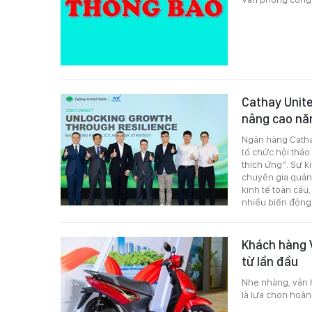
Cathay Unit
nâng cao năn
Ngân hàng Catha
tổ chức hội thả
thích ứng”. Sự k
chuyên gia quản 
kinh tế toàn cầu
nhiều biến động
Khách hàng V
từ lần đầu
Nhẹ nhàng, vận h
là lựa chọn hoàn