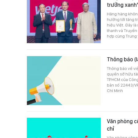
trưởng xanh
Hãng hàng không
hướng tới tăng 
hiệu Việt. Đây là
thanh và Truyền 
hợp cùng Trung t
Thông báo (l
Thông báo về vi
quyền sở hữu tài
TPHCM của Công 
bản số 22443/VP
Chí Minh
Văn phòng c
chỉ
Văn phòng công 