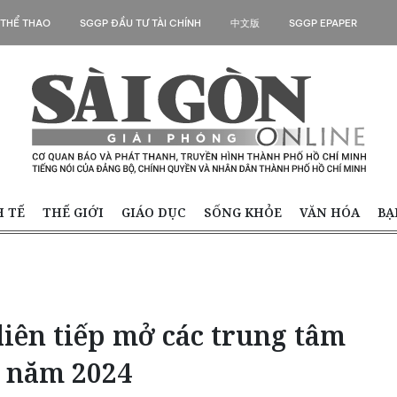
 THỂ THAO
SGGP ĐẦU TƯ TÀI CHÍNH
中文版
SGGP EPAPER
H TẾ
THẾ GIỚI
GIÁO DỤC
SỐNG KHỎE
VĂN HÓA
BẠ
iên tiếp mở các trung tâm
g năm 2024