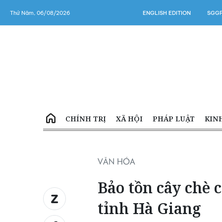
Thứ Năm, 06/08/2026
ENGLISH EDITION
SGGP
CHÍNH TRỊ
XÃ HỘI
PHÁP LUẬT
KIN
VĂN HÓA
Bảo tồn cây chè c
tỉnh Hà Giang