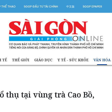
 THỂ THAO
SGGP ĐẦU TƯ TÀI CHÍNH
中文版
SGGP EPAPER
H TẾ
THẾ GIỚI
GIÁO DỤC
Y TẾ - SỨC KHỎE
VĂN HÓA
ổ thụ tại vùng trà Cao Bồ,