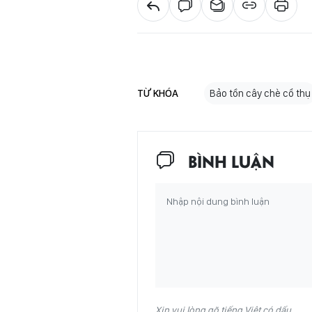
TỪ KHÓA
Bảo tồn cây chè cổ thụ
BÌNH LUẬN
Xin vui lòng gõ tiếng Việt có dấu