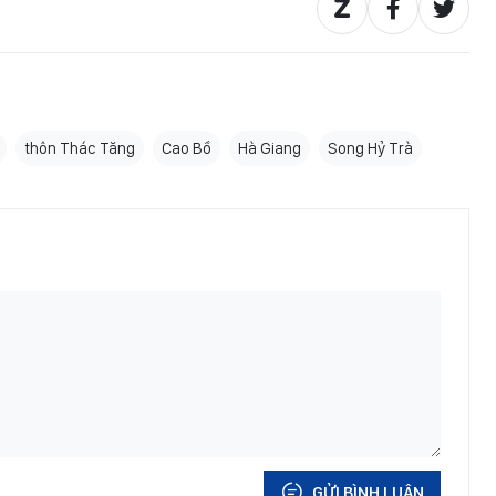
thôn Thác Tăng
Cao Bồ
Hà Giang
Song Hỷ Trà
GỬI BÌNH LUẬN