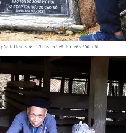
gắn tại khu vực có 3 cây chè cổ thụ trên 300 tuổi