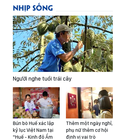
NHỊP SỐNG
Người nghe tuổi trái cây
Bún bò Huế xác lập
Thêm một ngày nghỉ,
kỷ lục Việt Nam tại
phụ nữ thêm cơ hội
"Huế - Kinh đô Ẩm
định vị vai trò