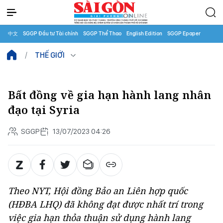
中文
SGGP Đầu tư Tài chính
SGGP Thể Thao
English Edition
SGGP Epaper
THẾ GIỚI
Bất đồng về gia hạn hành lang nhân
đạo tại Syria
SGGP
13/07/2023 04:26
Theo NYT, Hội đồng Bảo an Liên hợp quốc
(HĐBA LHQ) đã không đạt được nhất trí trong
việc gia hạn thỏa thuận sử dụng hành lang