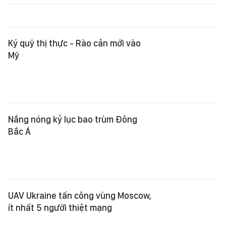
Nắng nóng kỷ lục bao trùm Đông
Bắc Á
UAV Ukraine tấn công vùng Moscow,
ít nhất 5 người thiệt mạng
Nhật Bản chi hơn 20 tỷ yen hỗ trợ
vùng động đất Kumamoto
Ông Jay Clayton tuyên thệ nhậm
chức Giám đốc Tình báo quốc gia
Mỹ