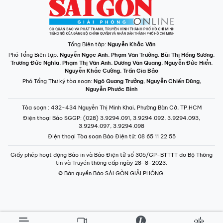
INFOGRAPHIC /
CHUYÊN MỤC
VIDEO
PODCAST
LONGFORM