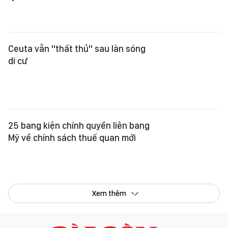
Xem thêm
Tổng Biên tập:
Nguyễn Khắc Văn
Phó Tổng Biên tập:
Nguyễn Ngọc Anh
,
Phạm Văn Trường
,
Bùi Thị Hồng Sương
,
Trương Đức Nghĩa
,
Phạm Thị Vân Anh
,
Dương Văn Quang
,
Nguyễn Đức Hiển
,
Nguyễn Khắc Cường
,
Trần Gia Bảo
Phó Tổng Thư ký tòa soạn:
Ngô Quang Trưởng
,
Nguyễn Chiến Dũng
,
Nguyễn Phước Bình
Tòa soạn
: 432-434 Nguyễn Thị Minh Khai, Phường Bàn Cờ, TP.HCM
Điện thoại Báo SGGP
: (028) 3.9294.091, 3.9294.092, 3.9294.093,
3.9294.097, 3.9294.098
Điện thoại Tòa soạn Báo Điện tử
: 08 65 11 22 55
Giấy phép hoạt động Báo in và Báo Điện tử số 305/GP-BTTTT do Bộ Thông
tin và Truyền thông cấp ngày 28-8-2023.
© Bản quyền Báo SÀI GÒN GIẢI PHÓNG.