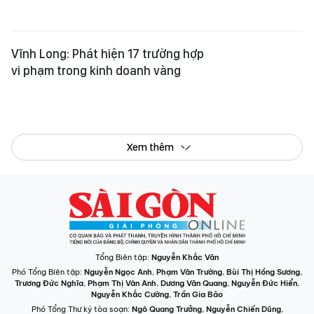
Tổng Biên tập:
Nguyễn Khắc Văn
Phó Tổng Biên tập:
Nguyễn Ngọc Anh
,
Phạm Văn Trường
,
Bùi Thị Hồng Sương
,
Trương Đức Nghĩa
,
Phạm Thị Vân Anh
,
Dương Văn Quang
,
Nguyễn Đức Hiển
,
Nguyễn Khắc Cường
,
Trần Gia Bảo
Phó Tổng Thư ký tòa soạn:
Ngô Quang Trưởng
,
Nguyễn Chiến Dũng
,
Nguyễn Phước Bình
Tòa soạn
: 432-434 Nguyễn Thị Minh Khai, Phường Bàn Cờ, TP.HCM
Điện thoại Báo SGGP
: (028) 3.9294.091, 3.9294.092, 3.9294.093,
3.9294.097, 3.9294.098
Điện thoại Tòa soạn Báo Điện tử
: 08 65 11 22 55
Giấy phép hoạt động Báo in và Báo Điện tử số 305/GP-BTTTT do Bộ Thông
tin và Truyền thông cấp ngày 28-8-2023.
© Bản quyền Báo SÀI GÒN GIẢI PHÓNG.
INFOGRAPHIC /