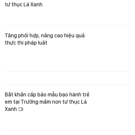
tư thục Lá Xanh
Tăng phối hợp, nâng cao hiệu quả
thực thi pháp luật
Bắt khẩn cấp bảo mẫu bạo hành trẻ
em tại Trường mầm non tư thục Lá
Xanh
Viện kiểm sát nhân dân khởi kiện
dân sự: Thiết chế tư pháp bảo vệ lợi
ích công và nhóm người yếu thế