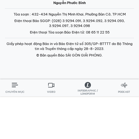
CHUYÊN MỤC
VIDEO
PODCAST
LONGFORM