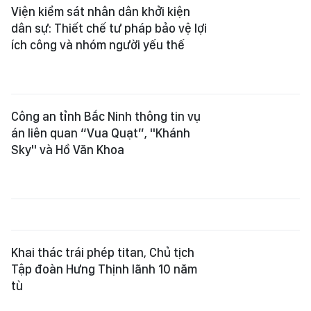
Công an tỉnh Bắc Ninh thông tin vụ
án liên quan “Vua Quạt”, "Khánh
Sky" và Hồ Văn Khoa
Khai thác trái phép titan, Chủ tịch
Tập đoàn Hưng Thịnh lãnh 10 năm
tù
Tuyên 3 án tử hình, 7 án chung thân
trong đường dây mua bán hơn 45
kg ma túy
Công an xác minh vụ bảo mẫu hành