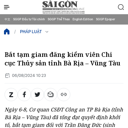
中文
SGGP Đầu tư Tài chính
SGGP Thể Thao
English Edition
SGGP Epaper
PHÁP LUẬT
Bắt tạm giam đăng kiểm viên Chi
cục Thủy sản tỉnh Bà Rịa – Vũng Tàu
06/08/2024 10:23
Ngày 6-8, Cơ quan CSĐT Công an TP Bà Rịa (tỉnh
Bà Rịa – Vũng Tàu) đã tống đạt quyết định khởi
tố, bắt tạm giam đối với Trần Đăng Đức (sinh