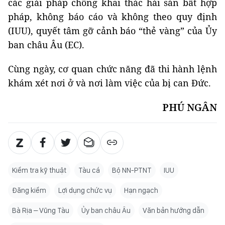
các giải pháp chống khai thác hải sản bất hợp
pháp, không báo cáo và không theo quy định
(IUU), quyết tâm gỡ cảnh báo “thẻ vàng” của Ủy
ban châu Âu (EC).
Cùng ngày, cơ quan chức năng đã thi hành lệnh
khám xét nơi ở và nơi làm việc của bị can Đức.
PHÚ NGÂN
Kiểm tra kỹ thuật
Tàu cá
Bộ NN-PTNT
IUU
Đăng kiểm
Lợi dụng chức vụ
Hạn ngạch
Bà Rịa – Vũng Tàu
Ủy ban châu Âu
Văn bản hướng dẫn