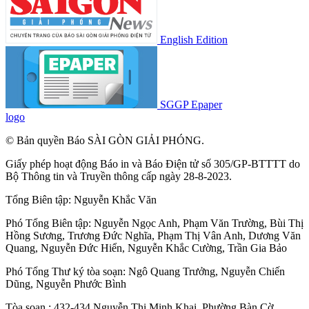
English Edition
SGGP Epaper
logo
© Bản quyền Báo SÀI GÒN GIẢI PHÓNG.
Giấy phép hoạt động Báo in và Báo Điện tử số 305/GP-BTTTT do
Bộ Thông tin và Truyền thông cấp ngày 28-8-2023.
Tổng Biên tập:
Nguyễn Khắc Văn
Phó Tổng Biên tập:
Nguyễn Ngọc Anh
,
Phạm Văn Trường
,
Bùi Thị
Hồng Sương
,
Trương Đức Nghĩa
,
Phạm Thị Vân Anh
,
Dương Văn
Quang
,
Nguyễn Đức Hiển
,
Nguyễn Khắc Cường
,
Trần Gia Bảo
Phó Tổng Thư ký tòa soạn:
Ngô Quang Trưởng
,
Nguyễn Chiến
Dũng
,
Nguyễn Phước Bình
Tòa soạn : 432-434 Nguyễn Thị Minh Khai, Phường Bàn Cờ,