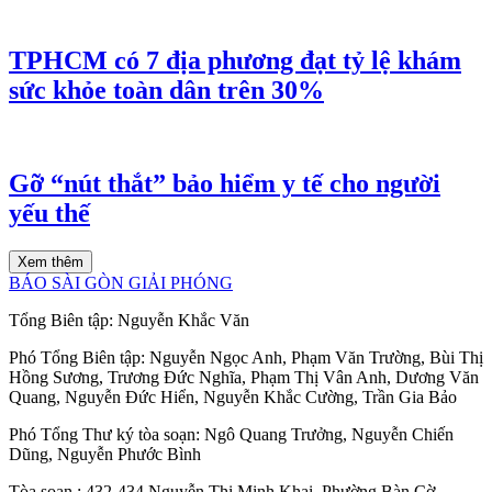
TPHCM có 7 địa phương đạt tỷ lệ khám
sức khỏe toàn dân trên 30%
Gỡ “nút thắt” bảo hiểm y tế cho người
yếu thế
Xem thêm
BÁO SÀI GÒN GIẢI PHÓNG
Tổng Biên tập:
Nguyễn Khắc Văn
Phó Tổng Biên tập:
Nguyễn Ngọc Anh
,
Phạm Văn Trường
,
Bùi Thị
Hồng Sương
,
Trương Đức Nghĩa
,
Phạm Thị Vân Anh
,
Dương Văn
Quang
,
Nguyễn Đức Hiển
,
Nguyễn Khắc Cường
,
Trần Gia Bảo
Phó Tổng Thư ký tòa soạn:
Ngô Quang Trưởng
,
Nguyễn Chiến
Dũng
,
Nguyễn Phước Bình
Tòa soạn
: 432-434 Nguyễn Thị Minh Khai, Phường Bàn Cờ,