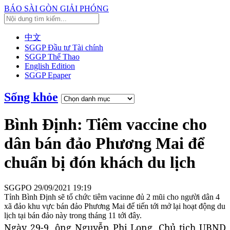
BÁO SÀI GÒN GIẢI PHÓNG
中文
SGGP Đầu tư Tài chính
SGGP Thể Thao
English Edition
SGGP Epaper
Sống khỏe
Bình Định: Tiêm vaccine cho
dân bán đảo Phương Mai để
chuẩn bị đón khách du lịch
SGGPO
29/09/2021 19:19
Tỉnh Bình Định sẽ tổ chức tiêm vacinne đủ 2 mũi cho người dân 4
xã đảo khu vực bán đảo Phương Mai để tiến tới mở lại hoạt động du
lịch tại bán đảo này trong tháng 11 tới đây.
Ngày 29-9, ông Nguyễn Phi Long, Chủ tịch UBND