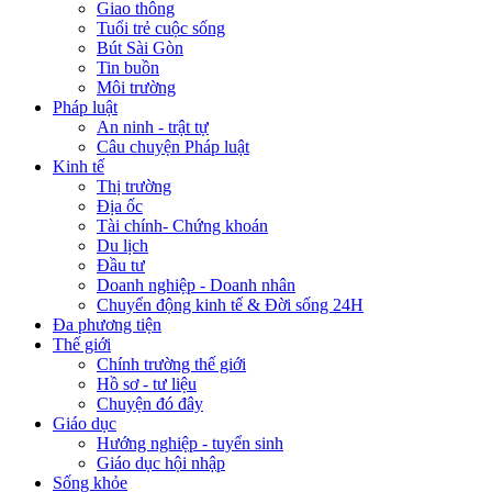
Giao thông
Tuổi trẻ cuộc sống
Bút Sài Gòn
Tin buồn
Môi trường
Pháp luật
An ninh - trật tự
Câu chuyện Pháp luật
Kinh tế
Thị trường
Địa ốc
Tài chính- Chứng khoán
Du lịch
Đầu tư
Doanh nghiệp - Doanh nhân
Chuyển động kinh tế & Đời sống 24H
Đa phương tiện
Thế giới
Chính trường thế giới
Hồ sơ - tư liệu
Chuyện đó đây
Giáo dục
Hướng nghiệp - tuyển sinh
Giáo dục hội nhập
Sống khỏe