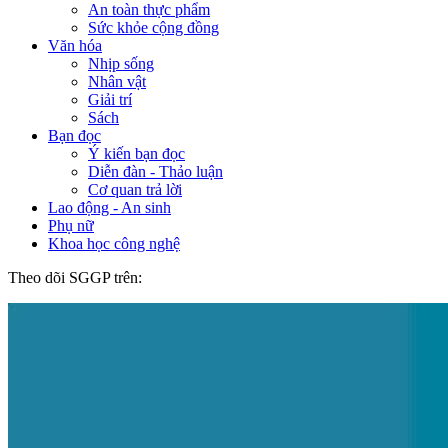
An toàn thực phẩm
Sức khỏe cộng đồng
Văn hóa
Nhịp sống
Nhân vật
Giải trí
Sách
Bạn đọc
Ý kiến bạn đọc
Diễn đàn - Thảo luận
Cơ quan trả lời
Lao động - An sinh
Phụ nữ
Khoa học công nghệ
Theo dõi SGGP trên: