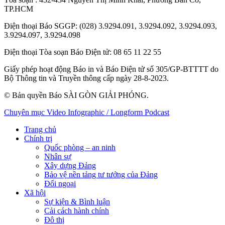
TP.HCM
Điện thoại Báo SGGP
: (028) 3.9294.091, 3.9294.092, 3.9294.093,
3.9294.097, 3.9294.098
Điện thoại Tòa soạn Báo Điện tử
: 08 65 11 22 55
Giấy phép hoạt động Báo in và Báo Điện tử số 305/GP-BTTTT do
Bộ Thông tin và Truyền thông cấp ngày 28-8-2023.
© Bản quyền Báo SÀI GÒN GIẢI PHÓNG.
Chuyên mục
Video
Infographic / Longform
Podcast
Trang chủ
Chính trị
Quốc phòng – an ninh
Nhân sự
Xây dựng Đảng
Bảo vệ nền tảng tư tưởng của Đảng
Đối ngoại
Xã hội
Sự kiện & Bình luận
Cải cách hành chính
Đô thị