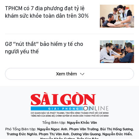
TPHCM có 7 địa phương đạt tỷ lệ
khám sức khỏe toàn dân trên 30%
Gỡ “nút thắt” bảo hiểm y tế cho
người yếu thế
Xem thêm
Tổng Biên tập:
Nguyễn Khắc Văn
Phó Tổng Biên tập:
Nguyễn Ngọc Anh
,
Phạm Văn Trường
,
Bùi Thị Hồng Sương
,
Trương Đức Nghĩa
,
Phạm Thị Vân Anh
,
Dương Văn Quang
,
Nguyễn Đức Hiển
,
Nguyễn Khắc Cường
,
Trần Gia Bảo