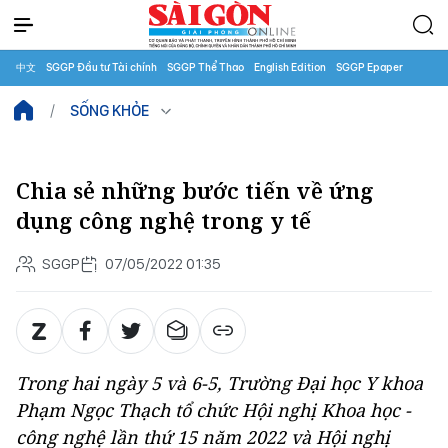
中文
SGGP Đầu tư Tài chính
SGGP Thể Thao
English Edition
SGGP Epaper
SỐNG KHỎE
Chia sẻ những bước tiến về ứng
dụng công nghệ trong y tế
SGGP
07/05/2022 01:35
Trong hai ngày 5 và 6-5, Trường Đại học Y khoa
Phạm Ngọc Thạch tổ chức Hội nghị Khoa học -
công nghệ lần thứ 15 năm 2022 và Hội nghị