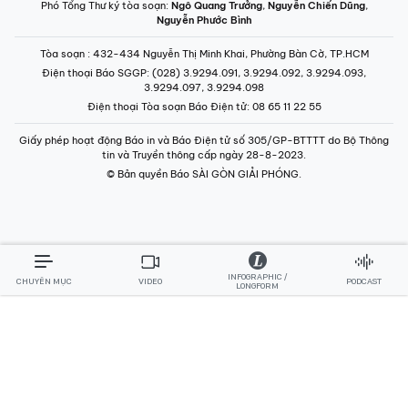
Phó Tổng Thư ký tòa soạn:
Ngô Quang Trưởng
,
Nguyễn Chiến Dũng
,
Nguyễn Phước Bình
Tòa soạn
: 432-434 Nguyễn Thị Minh Khai, Phường Bàn Cờ, TP.HCM
Điện thoại Báo SGGP
: (028) 3.9294.091, 3.9294.092, 3.9294.093,
3.9294.097, 3.9294.098
Điện thoại Tòa soạn Báo Điện tử
: 08 65 11 22 55
Giấy phép hoạt động Báo in và Báo Điện tử số 305/GP-BTTTT do Bộ Thông
tin và Truyền thông cấp ngày 28-8-2023.
© Bản quyền Báo SÀI GÒN GIẢI PHÓNG.
INFOGRAPHIC /
CHUYÊN MỤC
VIDEO
PODCAST
LONGFORM