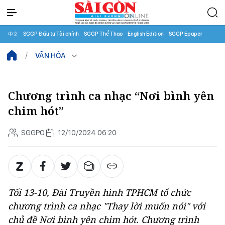
中文
SGGP Đầu tư Tài chính
SGGP Thể Thao
English Edition
SGGP Epaper
VĂN HÓA
Chương trình ca nhạc “Nơi bình yên
chim hót”
SGGPO
12/10/2024 06:20
Tối 13-10, Đài Truyền hình TPHCM tổ chức
chương trình ca nhạc "Thay lời muốn nói" với
chủ đề
Nơi bình yên chim hót
. Chương trình