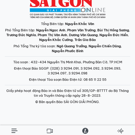
Tổng Biên tập:
Nguyễn Khắc Văn
Phó Tổng Biên tập:
Nguyễn Ngọc Anh
,
Phạm Văn Trường
,
Bùi Thị Hồng Sương
,
Trương Đức Nghĩa
,
Phạm Thị Vân Anh
,
Dương Văn Quang
,
Nguyễn Đức Hiển
,
Nguyễn Khắc Cường
,
Trần Gia Bảo
Phó Tổng Thư ký tòa soạn:
Ngô Quang Trưởng
,
Nguyễn Chiến Dũng
,
Nguyễn Phước Bình
Tòa soạn
: 432-434 Nguyễn Thị Minh Khai, Phường Bàn Cờ, TP.HCM
Điện thoại Báo SGGP
: (028) 3.9294.091, 3.9294.092, 3.9294.093,
3.9294.097, 3.9294.098
Điện thoại Tòa soạn Báo Điện tử
: 08 65 11 22 55
Giấy phép hoạt động Báo in và Báo Điện tử số 305/GP-BTTTT do Bộ Thông
tin và Truyền thông cấp ngày 28-8-2023.
© Bản quyền Báo SÀI GÒN GIẢI PHÓNG.