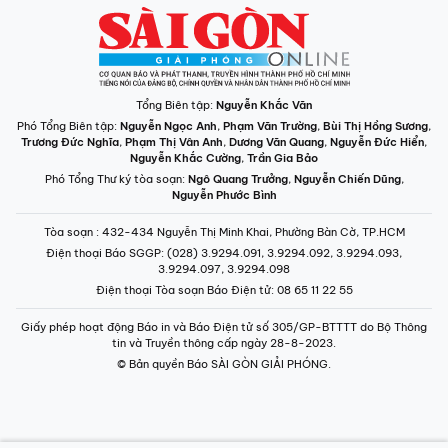
Tổng Biên tập:
Nguyễn Khắc Văn
Phó Tổng Biên tập:
Nguyễn Ngọc Anh
,
Phạm Văn Trường
,
Bùi Thị Hồng Sương
,
Trương Đức Nghĩa
,
Phạm Thị Vân Anh
,
Dương Văn Quang
,
Nguyễn Đức Hiển
,
Nguyễn Khắc Cường
,
Trần Gia Bảo
Phó Tổng Thư ký tòa soạn:
Ngô Quang Trưởng
,
Nguyễn Chiến Dũng
,
Nguyễn Phước Bình
Tòa soạn
: 432-434 Nguyễn Thị Minh Khai, Phường Bàn Cờ, TP.HCM
Điện thoại Báo SGGP
: (028) 3.9294.091, 3.9294.092, 3.9294.093,
3.9294.097, 3.9294.098
Điện thoại Tòa soạn Báo Điện tử
: 08 65 11 22 55
Giấy phép hoạt động Báo in và Báo Điện tử số 305/GP-BTTTT do Bộ Thông
tin và Truyền thông cấp ngày 28-8-2023.
© Bản quyền Báo SÀI GÒN GIẢI PHÓNG.