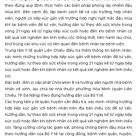
theo đúng quy định; thực hiện các biện pháp phòng lây nhiễm đậu
mùa khỉ. Bên cạnh đó, lập danh sách tất cả các trường hợp nhân
viên, người có tiếp xúc gần với trường hợp nghi ngờ mắc đậu mùa
khỉ tại bệnh viện để tư vấn, hướng dẫn tự theo dõi sức khỏe trong
vòng 21 ngày kể từ ngày tiếp xúc cuối hoặc đến khi bệnh nhân có
kết quả xét nghiệm âm tính (nếu có). Đồng thời, tiến hành lau chùi,
khử trùng các khu vực có liên quan đến bệnh nhân tại bệnh viện.
Trung tâm Y tế quận Liên Chiểu điều tra thêm thông tin bệnh nhân,
xác minh những trường hợp tiếp xúc gần với bệnh nhân để tư vấn,
hướng dẫn, tự theo dõi sức khỏe trong vòng 21 ngày kể từ ngày tiếp
xúc cuối hoặc đến khi bệnh nhân có kết quả xét nghiệm âm tính (nếu
có).
Đặc biệt, đơn vị cấp phát Chloramin B và hướng dẫn người nhà bệnh
nhân vệ sinh, lau chùi tại nhà thuộc phường Hòa Minh (quận Liên
Chiểu, TP Đà Nẵng) theo đúng hướng dẫn của Bộ Y tế.
Các trung tâm y tế quận, huyện cần điều tra, xác minh những trường
hợp tiếp xúc gần với bệnh nhân trên địa bàn (nếu có) để tư vấn,
hướng dẫn, tự theo dõi sức khoẻ trong vòng 21 ngày kể từ ngày tiếp
xúc cuối hoặc đến khi bệnh nhân có kết quả xét nghiệm âm tính (nếu
có). Tăng cường công tác giám sát, phòng chống bệnh đậu mùa khi
theo hướng dẫn của Bộ Y tế tại cộng đồng, bệnh viện quận, huyện,