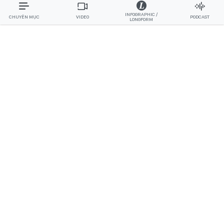
INFOGRAPHIC /
CHUYÊN MỤC
VIDEO
PODCAST
LONGFORM