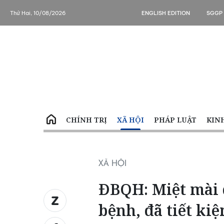
Thứ Hai, 10/08/2026
ENGLISH EDITION
SGGP
CHÍNH TRỊ
XÃ HỘI
PHÁP LUẬT
KIN
XÃ HỘI
ĐBQH: Miệt mài 
bệnh, đã tiết ki