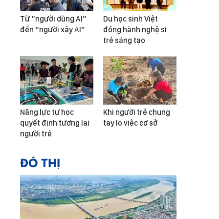
Từ “người dùng AI”
Du học sinh Việt
đến “người xây AI”
đồng hành nghệ sĩ
trẻ sáng tạo
Năng lực tự học
Khi người trẻ chung
quyết định tương lai
tay lo việc cơ sở
người trẻ
ĐÔ THỊ