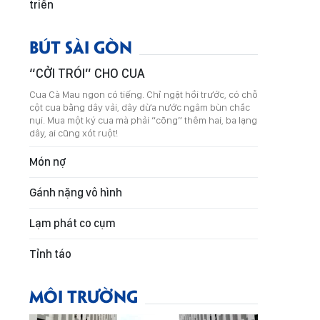
triển
BÚT SÀI GÒN
“CỞI TRÓI” CHO CUA
Cua Cà Mau ngon có tiếng. Chỉ ngặt hồi trước, có chỗ
cột cua bằng dây vải, dây dừa nước ngâm bùn chắc
nụi. Mua một ký cua mà phải “cõng” thêm hai, ba lạng
dây, ai cũng xót ruột!
Món nợ
Gánh nặng vô hình
Lạm phát co cụm
Tỉnh táo
MÔI TRƯỜNG