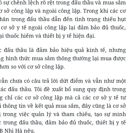
ó sự chênh lệch rõ rệt trong đấu thầu và mua sắm
 cơ sở công lập và ngoài công lập. Trong khi các cơ
hăn trong đấu thầu dẫn đến tình trạng thiếu hụt
c cơ sở y tế ngoài công lập lại đảm bảo đủ thuốc,
ại thuốc hiếm và thiết bị y tế hiện đại.
 đấu thầu là đảm bảo hiệu quả kinh tế, nhưng
ụng hình thức mua sắm thông thường lại mua được
ẻ hơn so với cơ sở công lập.
 vẫn chưa có câu trả lời dứt điểm và vẫn như một
tác đấu thầu. Tôi đề xuất bổ sung quy định trong
 chỉ các cơ sở công lập mà cả các cơ sở y tế tư
 thông tin về kết quả mua sắm, đây cũng là cơ sở
rị trong việc quản lý và tham chiếu, tạo sự minh
 trong đấu thầu, đảm bảo đủ thuốc, thiết bị y tế
B Nhị Hà nêu.