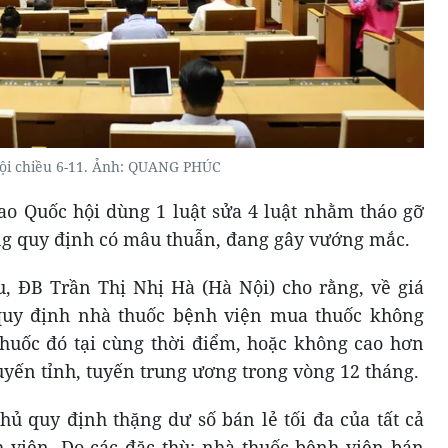
ội chiều 6-11. Ảnh: QUANG PHÚC
cao Quốc hội dùng 1 luật sửa 4 luật nhằm tháo gỡ
ng quy định có mâu thuẫn, đang gây vướng mắc.
, ĐB Trần Thị Nhị Hà (Hà Nội) cho rằng, về giá
quy định nhà thuốc bệnh viện mua thuốc không
thuốc đó tại cùng thời điểm, hoặc không cao hơn
 tuyến tỉnh, tuyến trung ương trong vòng 12 tháng.
hủ quy định thặng dư số bán lẻ tối đa của tất cả
h viện. Do các đặc thù: nhà thuốc bệnh viện bán