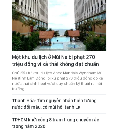
Một khu du lịch ở Mũi Né bị phạt 270
triệu đồng vì xả thải không đạt chuẩn
Chủ đầu tư khu du lịch Apec Mandala Wyndham Mũi
Né (tỉnh Lâm Đồng) bị xử phạt 270 triệu đồng do xả
nước thải sinh hoạt vượt quy chuẩn kỹ thuật ra môi
trường.
Thanh Hóa: Tìm nguyên nhân hiện tượng
nước đổi màu, có mùi hôi tanh
TPHCM khởi công 8 trạm trung chuyển rác
trong năm 2026