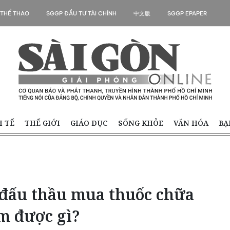
 THỂ THAO
SGGP ĐẦU TƯ TÀI CHÍNH
中文版
SGGP EPAPER
H TẾ
THẾ GIỚI
GIÁO DỤC
SỐNG KHỎE
VĂN HÓA
BẠ
đấu thầu mua thuốc chữa
ệm được gì?