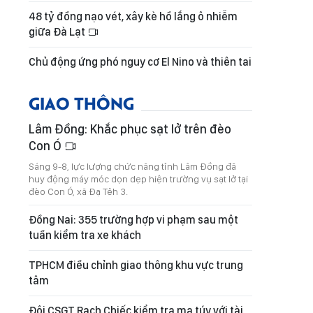
48 tỷ đồng nạo vét, xây kè hồ lắng ô nhiễm
giữa Đà Lạt
Chủ động ứng phó nguy cơ El Nino và thiên tai
GIAO THÔNG
Lâm Đồng: Khắc phục sạt lở trên đèo
Con Ó
Sáng 9-8, lực lượng chức năng tỉnh Lâm Đồng đã
huy động máy móc dọn dẹp hiện trường vụ sạt lở tại
đèo Con Ó, xã Đạ Tẻh 3.
Đồng Nai: 355 trường hợp vi phạm sau một
tuần kiểm tra xe khách
TPHCM điều chỉnh giao thông khu vực trung
tâm
Đội CSGT Rạch Chiếc kiểm tra ma túy với tài