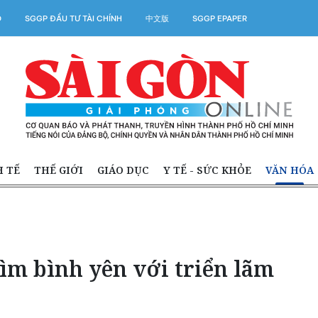
O
SGGP ĐẦU TƯ TÀI CHÍNH
中文版
SGGP EPAPER
H TẾ
THẾ GIỚI
GIÁO DỤC
Y TẾ - SỨC KHỎE
VĂN HÓA
ìm bình yên với triển lãm