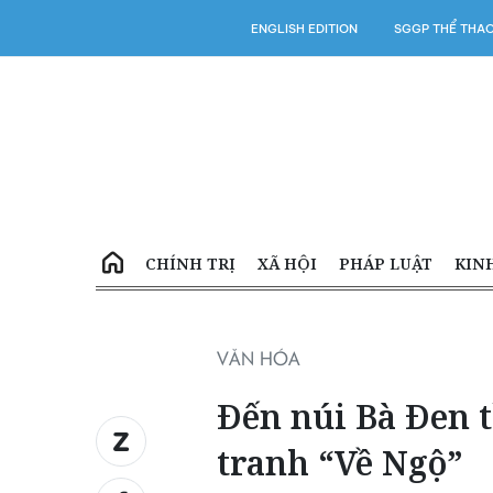
ENGLISH EDITION
SGGP THỂ THA
CHÍNH TRỊ
XÃ HỘI
PHÁP LUẬT
KIN
VĂN HÓA
Đến núi Bà Đen t
tranh “Về Ngộ”