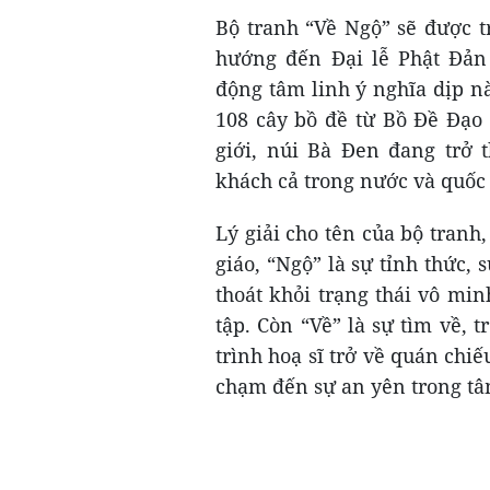
Bộ tranh “Về Ngộ” sẽ được t
hướng đến Đại lễ Phật Đản 
động tâm linh ý nghĩa dịp nà
108 cây bồ đề từ Bồ Đề Đạo 
giới, núi Bà Đen đang trở
khách cả trong nước và quốc 
Lý giải cho tên của bộ tranh
giáo, “Ngộ” là sự tỉnh thức, 
thoát khỏi trạng thái vô mi
tập. Còn “Về” là sự tìm về, t
trình hoạ sĩ trở về quán chiế
chạm đến sự an yên trong tâ