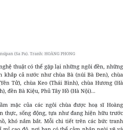
nsipan (Sa Pa). Tranh:
HOÀNG PHONG
 nghệ thuật có thể gặp lại những ngôi đền, những
ên khắp cả nước như chùa Bà (núi Bà Đen), chùa
(Yên Tử), chùa Keo (Thái Bình), chùa Hương (Hà
h), đền Bà Kiệu, Phủ Tây Hồ (Hà Nội)...
trầm mặc của các ngôi chùa được hoạ sĩ Hoàng
n thực, sống động, tựa như đang hiện hữu trước
hồ, khó nắm bắt. Mỗi chi tiết trên các bức tranh
tỉ mỉ cao độ, nơi bạn có thể cảm nhận ngòi vẽ và