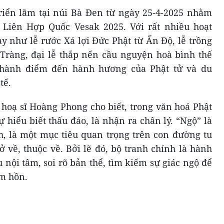
riển lãm tại núi Bà Đen từ ngày 25-4-2025 nhằm
Liên Hợp Quốc Vesak 2025. Với rất nhiều hoạt
y như lễ rước Xá lợi Đức Phật từ Ấn Độ, lễ trồng
Tràng, đại lễ thắp nến cầu nguyện hoà bình thế
 thành điểm đến hành hương của Phật tử và du
tế.
, hoạ sĩ Hoàng Phong cho biết, trong văn hoá Phật
sự hiểu biết thấu đáo, là nhận ra chân lý. “Ngộ” là
nh, là một mục tiêu quan trọng trên con đường tu
rở về, thuộc về. Bởi lẽ đó, bộ tranh chính là hành
u nội tâm, soi rõ bản thể, tìm kiếm sự giác ngộ để
m hồn.