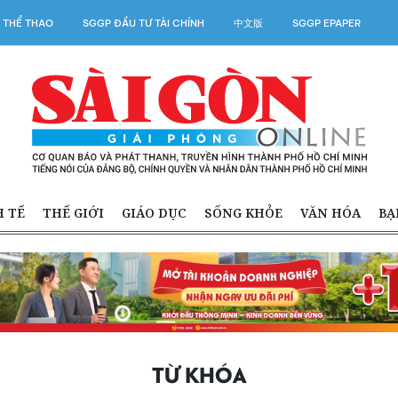
 THỂ THAO
SGGP ĐẦU TƯ TÀI CHÍNH
中文版
SGGP EPAPER
H TẾ
THẾ GIỚI
GIÁO DỤC
SỐNG KHỎE
VĂN HÓA
BẠ
TỪ KHÓA