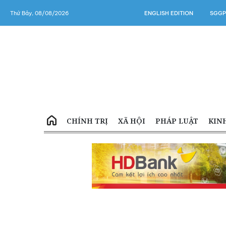
Thứ Bảy, 08/08/2026
ENGLISH EDITION
SGGP
CHÍNH TRỊ
XÃ HỘI
PHÁP LUẬT
KIN