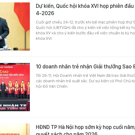
Dự kiến, Quốc hội khóa XVI họp phiên đầu
4-2026
Cuối giờ chiều 24-12, trước khi bế mạc phiên họp thứ
Quốc hội (UBTVQH) đã cho ý kiến về việc tổng kết kỳ h
khóa XV và cho ý kiến bước đầu về việc chuẩn bị kỳ họ
khóa XVI.
10 doanh nhân trẻ nhận Giải thưởng Sao
Tối 26-11, Hội Doanh nhân trẻ Việt Nam đã trao Giải t
các doanh nhân trẻ xuất sắc. Dự sự kiện có Phó Chủ t
hội Đỗ Văn Chiến.
HĐND TP Hà Nội họp sớm kỳ họp cuối năm,
quyết sách cho năm 2026