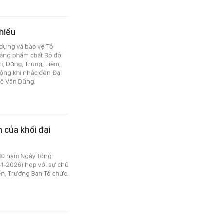
 hiếu
 dựng và bảo vệ Tổ
sáng phẩm chất Bộ đội
í, Dũng, Trung, Liêm,
ộng khi nhắc đến Đại
Lê Văn Dũng.
n của khối đại
 80 năm Ngày Tổng
-1-2026) họp với sự chủ
ến, Trưởng Ban Tổ chức.