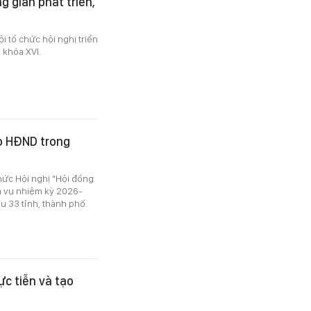
g gian phát triển,
i tổ chức hội nghị triển
 khóa XVI.
o HĐND trong
hức Hội nghị "Hội đồng
m vụ nhiệm kỳ 2026-
ầu 33 tỉnh, thành phố.
ực tiễn và tạo