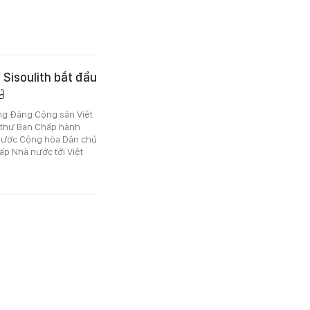
 Sisoulith bắt đầu
ng Đảng Cộng sản Việt
í thư Ban Chấp hành
nước Cộng hòa Dân chủ
p Nhà nước tới Việt