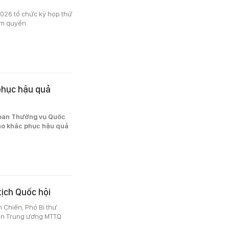
2026 tổ chức kỳ họp thứ
ẩm quyền.
phục hậu quả
y ban Thường vụ Quốc
ào khắc phục hậu quả
tịch Quốc hội
n Chiến, Phó Bí thư
ban Trung ương MTTQ