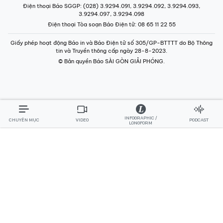
Điện thoại Báo SGGP
: (028) 3.9294.091, 3.9294.092, 3.9294.093,
3.9294.097, 3.9294.098
Điện thoại Tòa soạn Báo Điện tử
: 08 65 11 22 55
Giấy phép hoạt động Báo in và Báo Điện tử số 305/GP-BTTTT do Bộ Thông
tin và Truyền thông cấp ngày 28-8-2023.
© Bản quyền Báo SÀI GÒN GIẢI PHÓNG.
INFOGRAPHIC /
CHUYÊN MỤC
VIDEO
PODCAST
LONGFORM