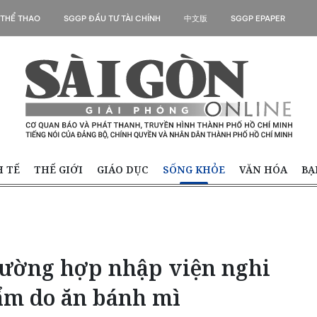
 THỂ THAO
SGGP ĐẦU TƯ TÀI CHÍNH
中文版
SGGP EPAPER
H TẾ
THẾ GIỚI
GIÁO DỤC
SỐNG KHỎE
VĂN HÓA
BẠ
rường hợp nhập viện nghi
ẩm do ăn bánh mì