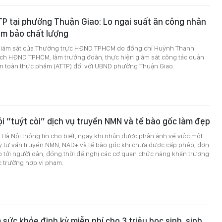
P tại phường Thuận Giao: Lo ngại suất ăn công nhân
ảm bảo chất lượng
giám sát của Thường trực HĐND TPHCM do đồng chí Huỳnh Thanh
ịch HĐND TPHCM, làm trưởng đoàn, thực hiện giám sát công tác quản
an toàn thực phẩm (ATTP) đối với UBND phường Thuận Giao.
ội “tuýt còi” dịch vụ truyền NMN và tế bào gốc làm đẹp
ế Hà Nội thông tin cho biết, ngay khi nhận được phản ánh về việc một
ỹ tư vấn truyền NMN, NAD+ và tế bào gốc khi chưa được cấp phép, đơn
o tới người dân, đồng thời đề nghị các cơ quan chức năng khẩn trương
ác trường hợp vi phạm.
ức khỏe định kỳ miễn phí cho 3 triệu học sinh, sinh