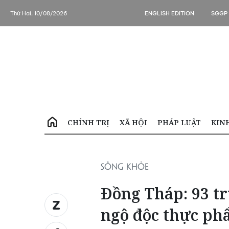
Thứ Hai, 10/08/2026
ENGLISH EDITION
SGGP
CHÍNH TRỊ
XÃ HỘI
PHÁP LUẬT
KIN
SỐNG KHỎE
Đồng Tháp: 93 t
ngộ độc thực ph