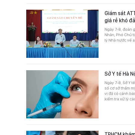
Giám sát ATT
giá rẻ khó đ
Ngày 7-8, đoàn 
Nhân, Phó Chủ t
lý Nhà nước về 
Sở Y tế Hà N
Ngày 7-8, Sở Y t
số cơ sở thẩm m
vị đã có cảnh bá
kiểm tra xử lý c
TPHCM khám s