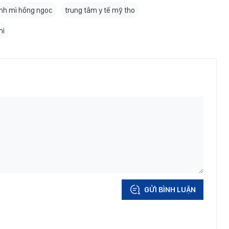
nh mì hồng ngọc
trung tâm y tế mỹ tho
mì
GỬI BÌNH LUẬN