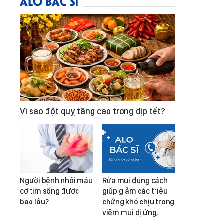
ALO BÁC SĨ
Vì sao đột quỵ tăng cao trong dịp tết?
Người bệnh nhồi máu
Rửa mũi đúng cách
cơ tim sống được
giúp giảm các triệu
bao lâu?
chứng khó chịu trong
viêm mũi dị ứng,