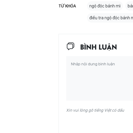
TỪ KHÓA
ngộ độc bánh mì
bá
điều tra ngộ độc bánh 
BÌNH LUẬN
Xin vui lòng gõ tiếng Việt có dấu