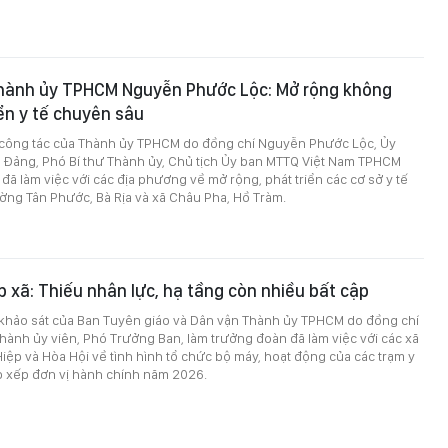
Thành ủy TPHCM Nguyễn Phước Lộc: Mở rộng không
iển y tế chuyên sâu
 công tác của Thành ủy TPHCM do đồng chí Nguyễn Phước Lộc, Ủy
 Đảng, Phó Bí thư Thành ủy, Chủ tịch Ủy ban MTTQ Việt Nam TPHCM
đã làm việc với các địa phương về mở rộng, phát triển các cơ sở y tế
ờng Tân Phước, Bà Rịa và xã Châu Pha, Hồ Tràm.
p xã: Thiếu nhân lực, hạ tầng còn nhiều bất cập
 khảo sát của Ban Tuyên giáo và Dân vận Thành ủy TPHCM do đồng chí
hành ủy viên, Phó Trưởng Ban, làm trưởng đoàn đã làm việc với các xã
iệp và Hòa Hội về tình hình tổ chức bộ máy, hoạt động của các trạm y
p xếp đơn vị hành chính năm 2026.