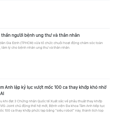
 thần người bệnh ung thư và thân nhân
dân Gia Định (TPHCM) vừa tổ chức chuỗi hoạt động chăm sóc toàn
n, tâm lý cho bệnh nhân ung thư và thân nhân.
m Anh lập kỷ lục vượt mốc 100 ca thay khớp khó nhờ
 AI
u khi đạt 3 Chứng nhận Quốc tế Xuất sắc về phẫu thuật thay khớp
VIS-Joint chủ động thế hệ mới, Bệnh viện Đa khoa Tâm Anh tiếp tục
mốc 100 ca thay khớp phức tạp bằng “siêu robot” này, thành tích top