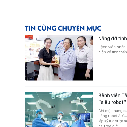
TIN CÙNG CHUYÊN MỤC
Nâng đỡ tinh
Bệnh viện Nhân 
diện về tinh thầ
Bệnh viện Tâ
“siêu robot”
Chỉ một tháng sa
bằng robot AI CU
lập kỷ lục vượt 
đầu thế giới.