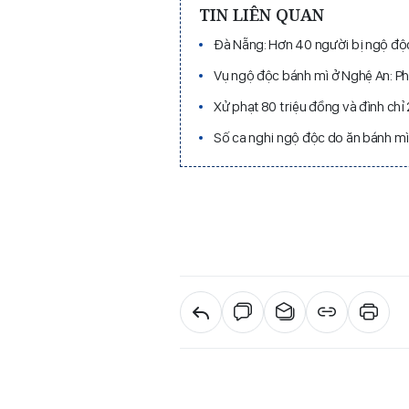
TIN LIÊN QUAN
Đà Nẵng: Hơn 40 người bị ngộ độc
Vụ ngộ độc bánh mì ở Nghệ An: Phạ
Xử phạt 80 triệu đồng và đình ch
Số ca nghi ngộ độc do ăn bánh mì 