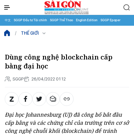
中文
SGGP Đầu tư Tài chính
SGGP Thể Thao
English Edition
SGGP Epaper
THẾ GIỚI
Dùng công nghệ blockchain cấp
bằng đại học
SGGP
26/04/2022 01:12
Đại học Johannesburg (UJ) đã công bố bắt đầu
cấp bằng và các chứng chỉ của trường trên cơ sở
công nghệ chuỗi khối (blockchain) để tránh