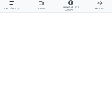
INFOGRAPHIC /
CHUYÊN MỤC
VIDEO
PODCAST
LONGFORM