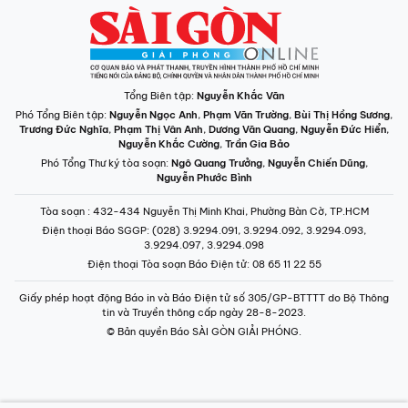
Tổng Biên tập:
Nguyễn Khắc Văn
Phó Tổng Biên tập:
Nguyễn Ngọc Anh
,
Phạm Văn Trường
,
Bùi Thị Hồng Sương
,
Trương Đức Nghĩa
,
Phạm Thị Vân Anh
,
Dương Văn Quang
,
Nguyễn Đức Hiển
,
Nguyễn Khắc Cường
,
Trần Gia Bảo
Phó Tổng Thư ký tòa soạn:
Ngô Quang Trưởng
,
Nguyễn Chiến Dũng
,
Nguyễn Phước Bình
Tòa soạn
: 432-434 Nguyễn Thị Minh Khai, Phường Bàn Cờ, TP.HCM
Điện thoại Báo SGGP
: (028) 3.9294.091, 3.9294.092, 3.9294.093,
3.9294.097, 3.9294.098
Điện thoại Tòa soạn Báo Điện tử
: 08 65 11 22 55
Giấy phép hoạt động Báo in và Báo Điện tử số 305/GP-BTTTT do Bộ Thông
tin và Truyền thông cấp ngày 28-8-2023.
© Bản quyền Báo SÀI GÒN GIẢI PHÓNG.