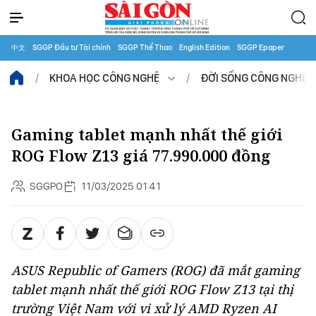
中文
SGGP Đầu tư Tài chính
SGGP Thể Thao
English Edition
SGGP Epaper
KHOA HỌC CÔNG NGHỆ
ĐỜI SỐNG CÔNG NGHỆ
Gaming tablet mạnh nhất thế giới
ROG Flow Z13 giá 77.990.000 đồng
SGGPO
11/03/2025 01:41
ASUS Republic of Gamers (ROG) đã mắt gaming
tablet mạnh nhất thế giới ROG Flow Z13 tại thị
trường Việt Nam với vi xử lý AMD Ryzen AI