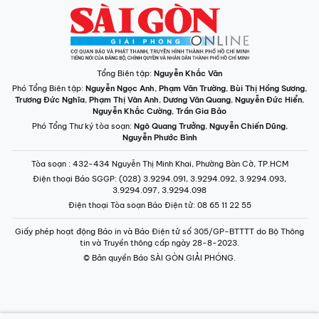
Tổng Biên tập:
Nguyễn Khắc Văn
Phó Tổng Biên tập:
Nguyễn Ngọc Anh
,
Phạm Văn Trường
,
Bùi Thị Hồng Sương
,
Trương Đức Nghĩa
,
Phạm Thị Vân Anh
,
Dương Văn Quang
,
Nguyễn Đức Hiển
,
Nguyễn Khắc Cường
,
Trần Gia Bảo
Phó Tổng Thư ký tòa soạn:
Ngô Quang Trưởng
,
Nguyễn Chiến Dũng
,
Nguyễn Phước Bình
Tòa soạn
: 432-434 Nguyễn Thị Minh Khai, Phường Bàn Cờ, TP.HCM
Điện thoại Báo SGGP
: (028) 3.9294.091, 3.9294.092, 3.9294.093,
3.9294.097, 3.9294.098
Điện thoại Tòa soạn Báo Điện tử
: 08 65 11 22 55
Giấy phép hoạt động Báo in và Báo Điện tử số 305/GP-BTTTT do Bộ Thông
tin và Truyền thông cấp ngày 28-8-2023.
© Bản quyền Báo SÀI GÒN GIẢI PHÓNG.