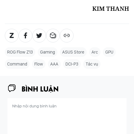
KIM THANH
ROG Flow Z13
Gaming
ASUS Store
Arc
GPU
Command
Flow
AAA
DCI-P3
Tác vụ
BÌNH LUẬN