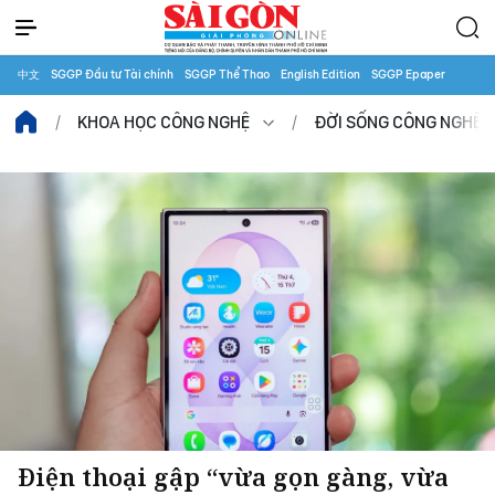
中文
SGGP Đầu tư Tài chính
SGGP Thể Thao
English Edition
SGGP Epaper
KHOA HỌC CÔNG NGHỆ
ĐỜI SỐNG CÔNG NGHỆ
Điện thoại gập “vừa gọn gàng, vừa