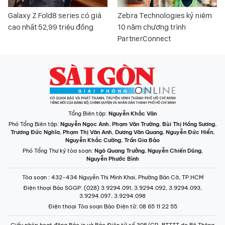
Galaxy Z Fold8 series có giá
Zebra Technologies kỷ niệm
cao nhất 52,99 triệu đồng
10 năm chương trình
PartnerConnect
Tổng Biên tập:
Nguyễn Khắc Văn
Phó Tổng Biên tập:
Nguyễn Ngọc Anh
,
Phạm Văn Trường
,
Bùi Thị Hồng Sương
,
Trương Đức Nghĩa
,
Phạm Thị Vân Anh
,
Dương Văn Quang
,
Nguyễn Đức Hiển
,
Nguyễn Khắc Cường
,
Trần Gia Bảo
Phó Tổng Thư ký tòa soạn:
Ngô Quang Trưởng
,
Nguyễn Chiến Dũng
,
Nguyễn Phước Bình
Tòa soạn
: 432-434 Nguyễn Thị Minh Khai, Phường Bàn Cờ, TP.HCM
Điện thoại Báo SGGP
: (028) 3.9294.091, 3.9294.092, 3.9294.093,
3.9294.097, 3.9294.098
Điện thoại Tòa soạn Báo Điện tử
: 08 65 11 22 55