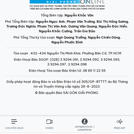
Tổng Biên tập:
Nguyễn Khắc Văn
Phó Tổng Biên tập:
Nguyễn Ngọc Anh
,
Phạm Văn Trường
,
Bùi Thị Hồng Sương
,
Trương Đức Nghĩa
,
Phạm Thị Vân Anh
,
Dương Văn Quang
,
Nguyễn Đức Hiển
,
Nguyễn Khắc Cường
,
Trần Gia Bảo
Phó Tổng Thư ký tòa soạn:
Ngô Quang Trưởng
,
Nguyễn Chiến Dũng
,
Nguyễn Phước Bình
Tòa soạn
: 432-434 Nguyễn Thị Minh Khai, Phường Bàn Cờ, TP.HCM
Điện thoại Báo SGGP
: (028) 3.9294.091, 3.9294.092, 3.9294.093,
3.9294.097, 3.9294.098
Điện thoại Tòa soạn Báo Điện tử
: 08 65 11 22 55
Giấy phép hoạt động Báo in và Báo Điện tử số 305/GP-BTTTT do Bộ Thông
tin và Truyền thông cấp ngày 28-8-2023.
© Bản quyền Báo SÀI GÒN GIẢI PHÓNG.
INFOGRAPHIC /
CHUYÊN MỤC
VIDEO
PODCAST
LONGFORM