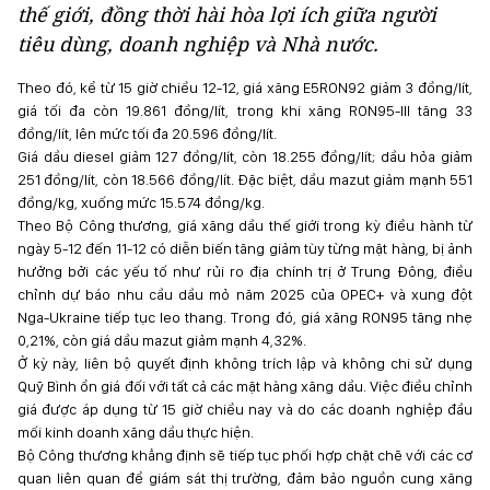
thế giới, đồng thời hài hòa lợi ích giữa người
tiêu dùng, doanh nghiệp và Nhà nước.
Theo đó, kể từ 15 giờ chiều 12-12, giá xăng E5RON92 giảm 3 đồng/lít,
giá tối đa còn 19.861 đồng/lít, trong khi xăng RON95-III tăng 33
đồng/lít, lên mức tối đa 20.596 đồng/lít.
Giá dầu diesel giảm 127 đồng/lít, còn 18.255 đồng/lít; dầu hỏa giảm
251 đồng/lít, còn 18.566 đồng/lít. Đặc biệt, dầu mazut giảm mạnh 551
đồng/kg, xuống mức 15.574 đồng/kg.
Theo Bộ Công thương, giá xăng dầu thế giới trong kỳ điều hành từ
ngày 5-12 đến 11-12 có diễn biến tăng giảm tùy từng mặt hàng, bị ảnh
hưởng bởi các yếu tố như rủi ro địa chính trị ở Trung Đông, điều
chỉnh dự báo nhu cầu dầu mỏ năm 2025 của OPEC+ và xung đột
Nga-Ukraine tiếp tục leo thang. Trong đó, giá xăng RON95 tăng nhẹ
0,21%, còn giá dầu mazut giảm mạnh 4,32%.
Ở kỳ này, liên bộ quyết định không trích lập và không chi sử dụng
Quỹ Bình ổn giá đối với tất cả các mặt hàng xăng dầu. Việc điều chỉnh
giá được áp dụng từ 15 giờ chiều nay và do các doanh nghiệp đầu
mối kinh doanh xăng dầu thực hiện.
Bộ Công thương khẳng định sẽ tiếp tục phối hợp chặt chẽ với các cơ
quan liên quan để giám sát thị trường, đảm bảo nguồn cung xăng