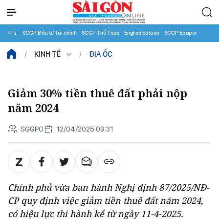
中文
SGGP Đầu tư Tài chính
SGGP Thể Thao
English Edition
SGGP Epaper
KINH TẾ
ĐỊA ỐC
Giảm 30% tiền thuê đất phải nộp
năm 2024
SGGPO
12/04/2025 09:31
Chính phủ vừa ban hành Nghị định 87/2025/NĐ-
CP quy định việc giảm tiền thuê đất năm 2024,
có hiệu lực thi hành kể từ ngày 11-4-2025.