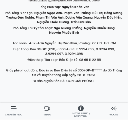
Tổng Biên tập:
Nguyễn Khắc Văn
Phó Tổng Biên tập:
Nguyễn Ngọc Anh
,
Phạm Văn Trường
,
Bùi Thị Hồng Sương
,
Trương Đức Nghĩa
,
Phạm Thị Vân Anh
,
Dương Văn Quang
,
Nguyễn Đức Hiển
,
Nguyễn Khắc Cường
,
Trần Gia Bảo
Phó Tổng Thư ký tòa soạn:
Ngô Quang Trưởng
,
Nguyễn Chiến Dũng
,
Nguyễn Phước Bình
Tòa soạn
: 432-434 Nguyễn Thị Minh Khai, Phường Bàn Cờ, TP.HCM
Điện thoại Báo SGGP
: (028) 3.9294.091, 3.9294.092, 3.9294.093,
3.9294.097, 3.9294.098
Điện thoại Tòa soạn Báo Điện tử
: 08 65 11 22 55
Giấy phép hoạt động Báo in và Báo Điện tử số 305/GP-BTTTT do Bộ Thông
tin và Truyền thông cấp ngày 28-8-2023.
© Bản quyền Báo SÀI GÒN GIẢI PHÓNG.
INFOGRAPHIC /
CHUYÊN MỤC
VIDEO
PODCAST
LONGFORM