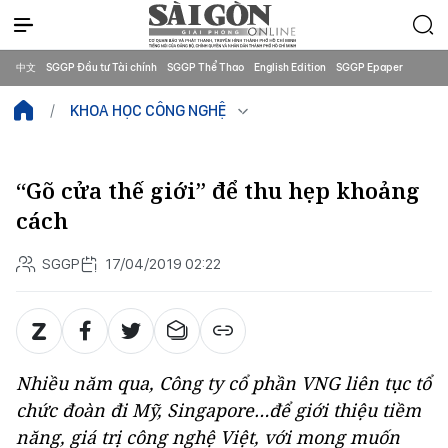
中文
SGGP Đầu tư Tài chính
SGGP Thể Thao
English Edition
SGGP Epaper
KHOA HỌC CÔNG NGHỆ
“Gõ cửa thế giới” để thu hẹp khoảng
cách
SGGP
17/04/2019 02:22
Nhiều năm qua, Công ty cổ phần VNG liên tục tổ
chức đoàn đi Mỹ, Singapore…để giới thiệu tiềm
năng, giá trị công nghệ Việt, với mong muốn