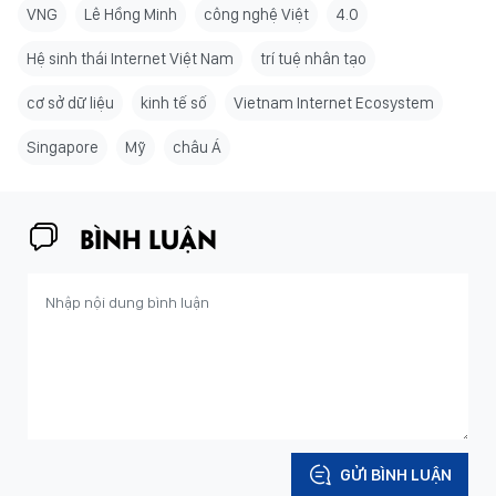
VNG
Lê Hồng Minh
công nghệ Việt
4.0
Hệ sinh thái Internet Việt Nam
trí tuệ nhân tạo
cơ sở dữ liệu
kinh tế số
Vietnam Internet Ecosystem
Singapore
Mỹ
châu Á
BÌNH LUẬN
GỬI BÌNH LUẬN