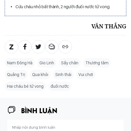
Cứu cháu nhỏ bất thành, 2 người đuối nước tử vong
VĂN THẮNG
Nam Đông Hà
Gio Linh
Sẩy chân
Thương tâm
Quảng Trị
Qua khỏi
Sinh thái
Vui chơi
Hai cháu bé tử vong
đuối nước
BÌNH LUẬN