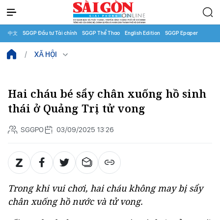
中文
SGGP Đầu tư Tài chính
SGGP Thể Thao
English Edition
SGGP Epaper
XÃ HỘI
Hai cháu bé sẩy chân xuống hồ sinh
thái ở Quảng Trị tử vong
SGGPO
03/09/2025 13:26
Trong khi vui chơi, hai cháu không may bị sẩy
chân xuống hồ nước và tử vong.