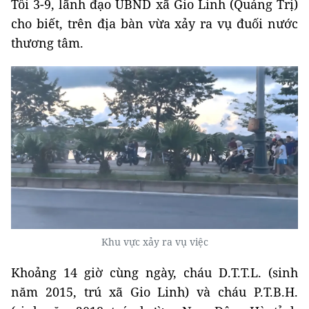
Tối 3-9, lãnh đạo UBND xã Gio Linh (Quảng Trị)
cho biết, trên địa bàn vừa xảy ra vụ đuối nước
thương tâm.
Khu vực xảy ra vụ việc
Khoảng 14 giờ cùng ngày, cháu D.T.T.L. (sinh
năm 2015, trú xã Gio Linh) và cháu P.T.B.H.