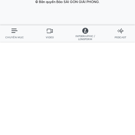
© Bản quyền Báo SÀI GÒN GIẢI PHÓNG.
INFOGRAPHIC /
CHUYÊN MỤC
VIDEO
PODCAST
LONGFORM