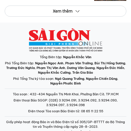
Xem thêm
Tổng Biên tập:
Nguyễn Khắc Văn
Phó Tổng Biên tập:
Nguyễn Ngọc Anh
,
Phạm Văn Trường
,
Bùi Thị Hồng Sương
,
Trương Đức Nghĩa
,
Phạm Thị Vân Anh
,
Dương Văn Quang
,
Nguyễn Đức Hiển
,
Nguyễn Khắc Cường
,
Trần Gia Bảo
Phó Tổng Thư ký tòa soạn:
Ngô Quang Trưởng
,
Nguyễn Chiến Dũng
,
Nguyễn Phước Bình
Tòa soạn
: 432-434 Nguyễn Thị Minh Khai, Phường Bàn Cờ, TP.HCM
Điện thoại Báo SGGP
: (028) 3.9294.091, 3.9294.092, 3.9294.093,
3.9294.097, 3.9294.098
Điện thoại Tòa soạn Báo Điện tử
: 08 65 11 22 55
Giấy phép hoạt động Báo in và Báo Điện tử số 305/GP-BTTTT do Bộ Thông
tin và Truyền thông cấp ngày 28-8-2023.