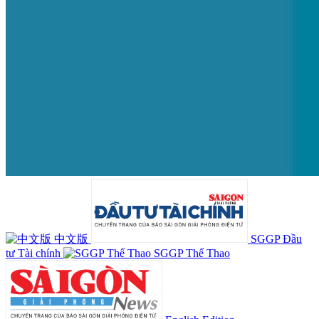
中文版
SGGP Đầu
tư Tài chính
SGGP Thể Thao