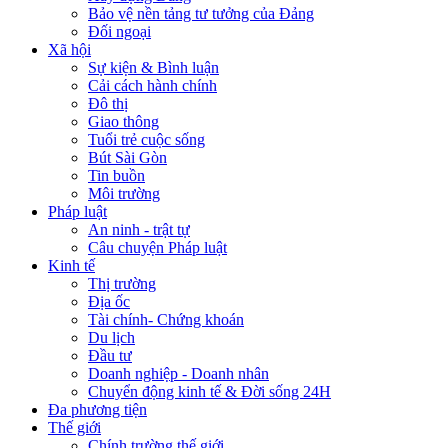
Bảo vệ nền tảng tư tưởng của Đảng
Đối ngoại
Xã hội
Sự kiện & Bình luận
Cải cách hành chính
Đô thị
Giao thông
Tuổi trẻ cuộc sống
Bút Sài Gòn
Tin buồn
Môi trường
Pháp luật
An ninh - trật tự
Câu chuyện Pháp luật
Kinh tế
Thị trường
Địa ốc
Tài chính- Chứng khoán
Du lịch
Đầu tư
Doanh nghiệp - Doanh nhân
Chuyển động kinh tế & Đời sống 24H
Đa phương tiện
Thế giới
Chính trường thế giới