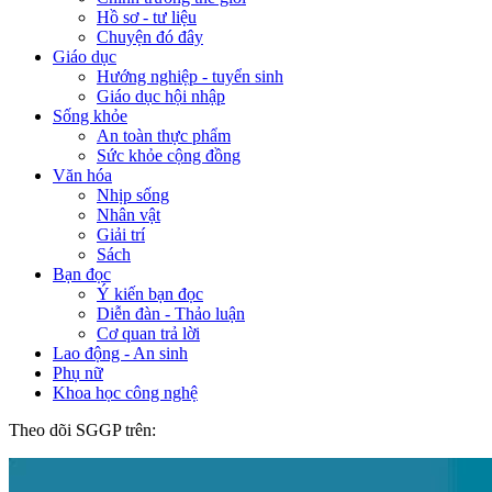
Hồ sơ - tư liệu
Chuyện đó đây
Giáo dục
Hướng nghiệp - tuyển sinh
Giáo dục hội nhập
Sống khỏe
An toàn thực phẩm
Sức khỏe cộng đồng
Văn hóa
Nhịp sống
Nhân vật
Giải trí
Sách
Bạn đọc
Ý kiến bạn đọc
Diễn đàn - Thảo luận
Cơ quan trả lời
Lao động - An sinh
Phụ nữ
Khoa học công nghệ
Theo dõi SGGP trên: