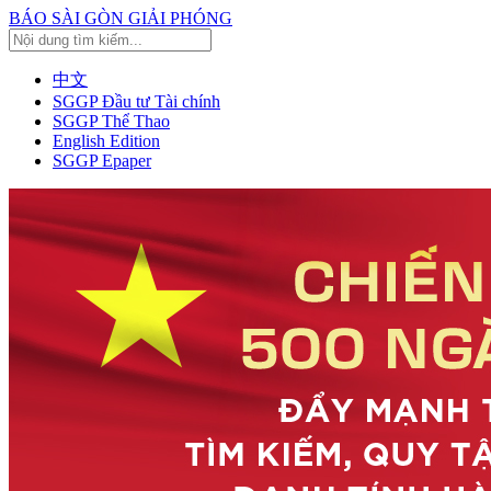
BÁO SÀI GÒN GIẢI PHÓNG
中文
SGGP Đầu tư Tài chính
SGGP Thể Thao
English Edition
SGGP Epaper