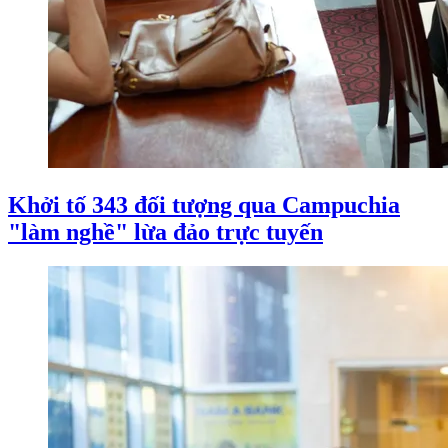
Khởi tố 343 đối tượng qua Campuchia
"làm nghề" lừa đảo trực tuyến