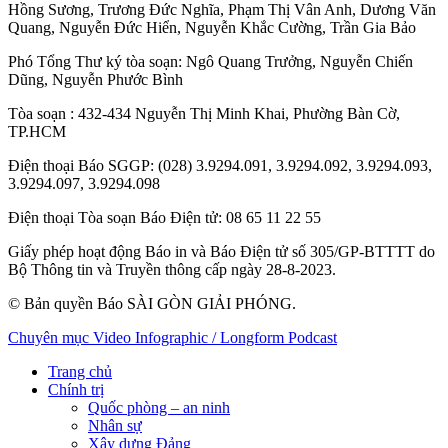
Hồng Sương
,
Trương Đức Nghĩa
,
Phạm Thị Vân Anh
,
Dương Văn
Quang
,
Nguyễn Đức Hiển
,
Nguyễn Khắc Cường
,
Trần Gia Bảo
Phó Tổng Thư ký tòa soạn:
Ngô Quang Trưởng
,
Nguyễn Chiến
Dũng
,
Nguyễn Phước Bình
Tòa soạn
: 432-434 Nguyễn Thị Minh Khai, Phường Bàn Cờ,
TP.HCM
Điện thoại Báo SGGP
: (028) 3.9294.091, 3.9294.092, 3.9294.093,
3.9294.097, 3.9294.098
Điện thoại Tòa soạn Báo Điện tử
: 08 65 11 22 55
Giấy phép hoạt động Báo in và Báo Điện tử số 305/GP-BTTTT do
Bộ Thông tin và Truyền thông cấp ngày 28-8-2023.
© Bản quyền Báo SÀI GÒN GIẢI PHÓNG.
Chuyên mục
Video
Infographic / Longform
Podcast
Trang chủ
Chính trị
Quốc phòng – an ninh
Nhân sự
Xây dựng Đảng