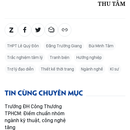
THU TÂM
THPT Lê Quý Đôn
Đặng Trường Giang
Bùi Minh Tâm
Trắc nghiệm tâm lý
Tranh biện
Hướng nghiệp
Trợ lý đạo diễn
Thiết kế thời trang
Ngành nghề
Kĩ sư
TIN CÙNG CHUYÊN MỤC
Trường ĐH Công Thương
TPHCM: Điểm chuẩn nhóm
ngành kỹ thuật, công nghệ
tăng