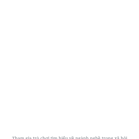
Tham gia trò chơi tìm hiểu về ngành nghề trong xã hội