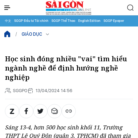
中文
SGGP Đầu tư Tài chính
SGGP Thể Thao
English Edition
SGGP Epaper
GIÁO DỤC
Học sinh đóng nhiều "vai" tìm hiểu
ngành nghề để định hướng nghề
nghiệp
SGGPO
13/04/2024 14:56
Sáng 13-4, hơn 500 học sinh khối 11, Trường
THPT Lê Quý Đôn (quận 3, TPHCM) đã tham gia